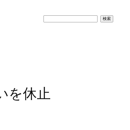
検
検索
索
いを休止