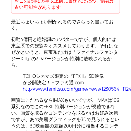
※この記事は5年以上前に書かれたため、情報が
古い可能性があります
最近ちょいちょい聞かれるのでさらっと書いてお
く。
初動4億円と絶好調のアバターですが、個人的には
東宝系での観覧をオススメしております。それはな
ぜかというと、東宝系だけは「ファイナルファンタ
ジーXIII」の3Dバージョンが特別に放映されるか
ら。
TOHOシネマズ限定の『FFXIII』3D映像
が公開決定！ – ファミ通.com
http://www.famitsu.com/game/news/1230564_1124
画質にこだわるならIMAXもいいですが、IMAXは109
系列なのでこのFFXIII特別バージョンが視聴できな
い。画質を取るかコンテンツを取るかはお好み次第
ですが、あの美麗グラフィックを3Dで見られるとい
うのは、3D映画館の差額200円分に相当するコンテ