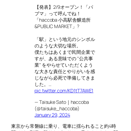
【発表】2/9オープン！「パ
ブマ」って呼んでね！
「haccoba 小高駅舎醸造所
&PUBLIC MARKET」?
「駅」という地元のシンボル
のような大切な場所。
僕たちはあくまで民間企業で
すが、ある意味での “公共事
業” をやらせていただくよう
な大きな責任とやりがいを感
じながら必死で準備してきま
した。…
pic.twitter.com/KD1tT7AWE1
— Taisuke Sato｜haccoba
(@taisuke_haccoba)
January 29, 2024
東京から常磐線に乗り、電車に揺られること約4時