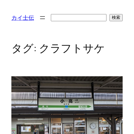
検
カイ士伝
検索
索
タグ:
クラフトサケ