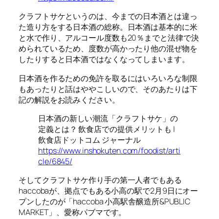
クラフトサケというのは、今までの日本酒とは違っ
た造り方をする日本酒の総称。日本酒は基本的に米
と水で作り、アルコール度数も20％までと法律で決
められているため、度数が高かったり他の混ぜ物を
したりすると日本酒ではなくなってしまいます。
日本酒を作るための免許を取るにはいろいろな制限
もあったりと話はややこしいので、そのあたりは下
記の解説をお読みください。
日本酒の新しい潮流「クラフトサケ」の
定義とは？ 飲食店での提供メリットも |
飲食店ドットコム ジャーナル
https://www.inshokuten.com/foodist/arti
cle/6845/
そしてクラフトサケ作り手の第一人者でもある
haccobaが、拠点でもある小高の駅で2月9日にオー
プンしたのが「haccoba 小高駅舎醸造所&PUBLIC
MARKET」、愛称パブマです。