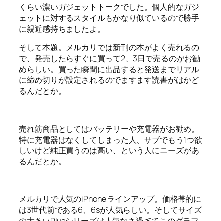
くらい濃いガジェットトークでした。個人的なガジ
ェットに対するスタイルもかなり似ているので勝手
に親近感持ちましたよ。
そして本題。メルカリでは新刊の本がよく売れるの
で、発売したらすぐに買って2、3日で売るのがお勧
めらしい。買った瞬間に出品すると発送までリアル
に締め切りが設定されるのでますます読書がはかど
るんだとか。
売れ筋商品としてはバッテリーや充電器がお勧め。
特に充電器はなくしてしまった人、サブでもう1つ欲
しいけど純正買うのは高い、という人にニーズがあ
るんだとか。
メルカリで人気のiPhone ラインアップ。価格帯的に
は3世代前である6、6sが人気らしい。そしてサイズ
の大きいPlusシリーズは人気なさ過ぎてこのグラフ