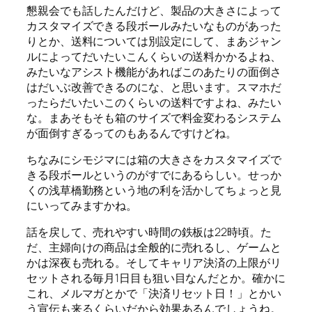
懇親会でも話したんだけど、製品の大きさによって
カスタマイズできる段ボールみたいなものがあった
りとか、送料については別設定にして、まあジャン
ルによってだいたいこんくらいの送料かかるよね、
みたいなアシスト機能があればこのあたりの面倒さ
はだいぶ改善できるのにな、と思います。スマホだ
ったらだいたいこのくらいの送料ですよね、みたい
な。まあそもそも箱のサイズで料金変わるシステム
が面倒すぎるってのもあるんですけどね。
ちなみにシモジマには箱の大きさをカスタマイズで
きる段ボールというのがすでにあるらしい。せっか
くの浅草橋勤務という地の利を活かしてちょっと見
にいってみますかね。
話を戻して、売れやすい時間の鉄板は22時頃。た
だ、主婦向けの商品は全般的に売れるし、ゲームと
かは深夜も売れる。そしてキャリア決済の上限がリ
セットされる毎月1日目も狙い目なんだとか。確かに
これ、メルマガとかで「決済リセット日！」とかい
う宣伝も来るくらいだから効果あるんでしょうね。