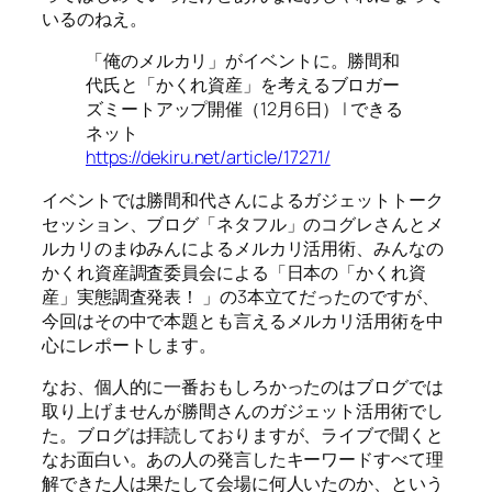
いるのねえ。
「俺のメルカリ」がイベントに。勝間和
代氏と「かくれ資産」を考えるブロガー
ズミートアップ開催（12月6日） | できる
ネット
https://dekiru.net/article/17271/
イベントでは勝間和代さんによるガジェットトーク
セッション、ブログ「ネタフル」のコグレさんとメ
ルカリのまゆみんによるメルカリ活用術、みんなの
かくれ資産調査委員会による「日本の「かくれ資
産」実態調査発表！ 」の3本立てだったのですが、
今回はその中で本題とも言えるメルカリ活用術を中
心にレポートします。
なお、個人的に一番おもしろかったのはブログでは
取り上げませんが勝間さんのガジェット活用術でし
た。ブログは拝読しておりますが、ライブで聞くと
なお面白い。あの人の発言したキーワードすべて理
解できた人は果たして会場に何人いたのか、という