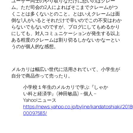
ユーザー同士のやり取りなだけに恐いのはクレー
ム。ただ司会の2人によればそこまでクレームがつ
くことは多くないとのこと。とはいえクレームは面
倒な1人がいるとそれだけで辛いのでこの不安はわか
らないでもないのですが、ブログにしてもめるかり
にしても、対人コミュニケーションが発生する以上
ある程度のクレームは割り切るしかないかなーとい
うのが個人的な感想。
メルカリは幅広い世代に活用されていて、小学生が
自分で商品作って売ったり。
小学校１年生のメルカリで学ぶ『しゃか
い科と経済学』(神田敏晶) – 個人 –
Yahoo!ニュース
https://news.yahoo.co.jp/byline/kandatoshiaki/201
00097583/