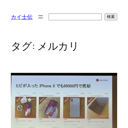
検
カイ士伝
検索
索
タグ:
メルカリ