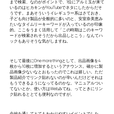
まで検索、なのがポイントで、1位にアルミ玉が来て
いるのはヒカキンがYouTubeでネタにしたからだそ
うです。まあそういうイレギュラー系はさておき、
子ども向け製品が全般的に多いのと、安室奈美恵み
たいなタイムリーキーワードが入っているのが印象
的。ここをうまく活用して「この時期はこのキーワ
ードが検索されそうだから出品しとこう」なんてハ
ックもありそうな気がしますね。
そして最後にOne more thingとして、出品画像を4
枚から10枚に増加するというアナウンス。確かに製
品画像少ないなとおもったのでこれは嬉しい。ただ
製品紹介でリンク貼れないのが辛いんだけどそれは
もうできるようになってるのかな。マニュアルつい
てないとか、使い方はWebみてね、ってときにリン
ク貼れるととても便利なのですが。
全編を通してとてもわかりやすいイベントでした。