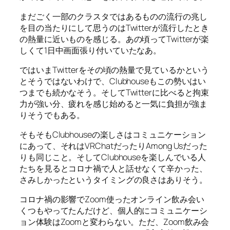
まだごく一部のクラスタではあるものの流行の兆し
を目の当たりにして思うのはTwitterが流行したとき
の熱量に近いものを感じる。あの頃ってTwitterが楽
しくて1日中画面張り付いていたなあ。
ではいまTwitterをその頃の熱量で見ているかという
とそうではないわけで、Clubhouseもこの勢いはい
つまでも続かなそう。そしてTwitterに比べると拘束
力が強い分、疲れを感じ始めると一気に負担が強ま
りそうでもある。
そもそもClubhouseの楽しさはコミュニケーション
にあって、それはVRChatだったりAmong Usだった
りも同じこと。そしてClubhouseを楽しんでいる人
たちを見るとコロナ禍で人と話せなくて辛かった、
さみしかったというタイミングの良さはありそう。
コロナ禍の影響でZoom使ったオンライン飲み会い
くつもやってたんだけど、個人的にコミュニケーシ
ョン体験はZoomと変わらない。ただ、Zoom飲み会