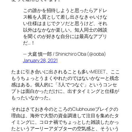
この誰かを招待しようと思ったらアドレ
ス帳を人質として差し出さなきゃいけな
い仕様はまじでクソだと思うけど、それ
以外はなかなか楽しい。知人同士の雑談
を聞くのが好きな自分には最高なアプリ
だ…！
— 大庭 慎一郎 / Shinichiro Oba (@ooba)
January 28, 2021
たまに引き合いに出されることも多いMEEET、ここ
もうちょっとうまくやれたのではないかなーと残念
感はある。個人的に「3人でつなぐ」というコンセ
プトは面白かっただけに、出すタイミングと仕様が
もったいなかった。
それはさておき今のところのClubhouseブレイクの
理由は、海外で大型の資金調達して注目を集めたタ
イミングに、コロナ禍でちょっとした雑談したかっ
たというアーリーアダプターの空気感と、そういう