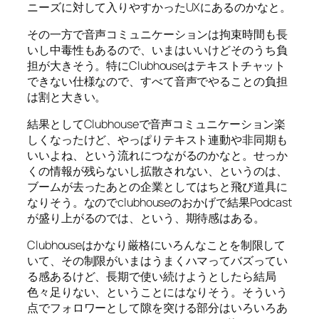
ニーズに対して入りやすかったUXにあるのかなと。
その一方で音声コミュニケーションは拘束時間も長
いし中毒性もあるので、いまはいいけどそのうち負
担が大きそう。特にClubhouseはテキストチャット
できない仕様なので、すべて音声でやることの負担
は割と大きい。
結果としてClubhouseで音声コミュニケーション楽
しくなったけど、やっぱりテキスト連動や非同期も
いいよね、という流れにつながるのかなと。せっか
くの情報が残らないし拡散されない、というのは、
ブームが去ったあとの企業としてはちと飛び道具に
なりそう。なのでclubhouseのおかげで結果Podcast
が盛り上がるのでは、という、期待感はある。
Clubhouseはかなり厳格にいろんなことを制限して
いて、その制限がいまはうまくハマってバズってい
る感あるけど、長期で使い続けようとしたら結局
色々足りない、ということにはなりそう。そういう
点でフォロワーとして隙を突ける部分はいろいろあ