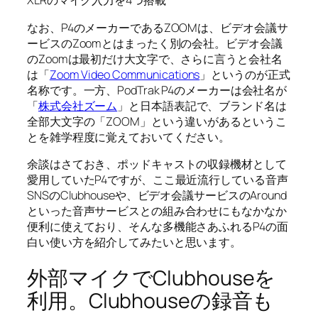
XLRのマイク入力を4つ搭載
なお、P4のメーカーであるZOOMは、ビデオ会議サ
ービスのZoomとはまったく別の会社。ビデオ会議
のZoomは最初だけ大文字で、さらに言うと会社名
は「
Zoom Video Communications
」というのが正式
名称です。一方、PodTrak P4のメーカーは会社名が
「
株式会社ズーム
」と日本語表記で、ブランド名は
全部大文字の「ZOOM」という違いがあるというこ
とを雑学程度に覚えておいてください。
余談はさておき、ポッドキャストの収録機材として
愛用していたP4ですが、ここ最近流行している音声
SNSのClubhouseや、ビデオ会議サービスのAround
といった音声サービスとの組み合わせにもなかなか
便利に使えており、そんな多機能さあふれるP4の面
白い使い方を紹介してみたいと思います。
外部マイクでClubhouseを
利用。Clubhouseの録音も