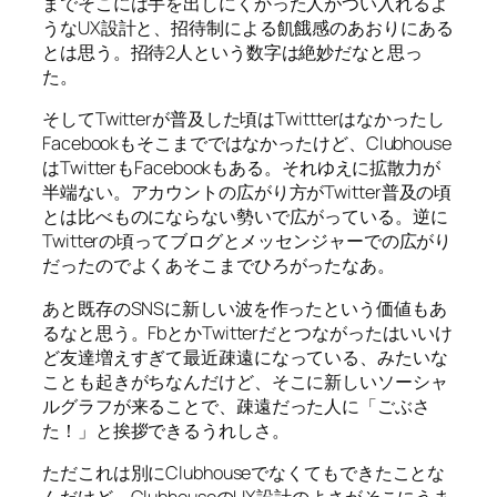
までそこには手を出しにくかった人がつい入れるよ
うなUX設計と、招待制による飢餓感のあおりにある
とは思う。招待2人という数字は絶妙だなと思っ
た。
そしてTwitterが普及した頃はTwittterはなかったし
Facebookもそこまでではなかったけど、Clubhouse
はTwitterもFacebookもある。それゆえに拡散力が
半端ない。アカウントの広がり方がTwitter普及の頃
とは比べものにならない勢いで広がっている。逆に
Twitterの頃ってブログとメッセンジャーでの広がり
だったのでよくあそこまでひろがったなあ。
あと既存のSNSに新しい波を作ったという価値もあ
るなと思う。FbとかTwitterだとつながったはいいけ
ど友達増えすぎて最近疎遠になっている、みたいな
ことも起きがちなんだけど、そこに新しいソーシャ
ルグラフが来ることで、疎遠だった人に「ごぶさ
た！」と挨拶できるうれしさ。
ただこれは別にClubhouseでなくてもできたことな
んだけど、ClubhouseのUX設計のよさがそこにうま