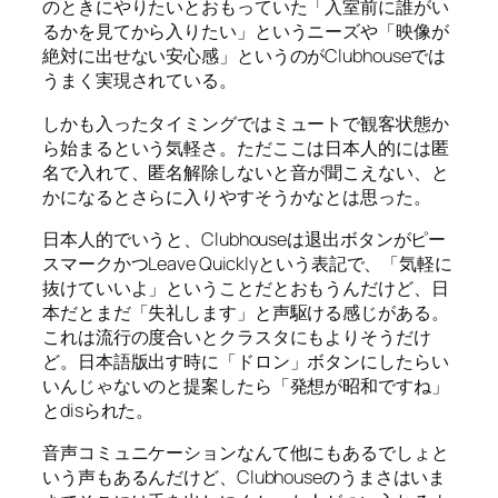
のときにやりたいとおもっていた「入室前に誰がい
るかを見てから入りたい」というニーズや「映像が
絶対に出せない安心感」というのがClubhouseでは
うまく実現されている。
しかも入ったタイミングではミュートで観客状態か
ら始まるという気軽さ。ただここは日本人的には匿
名で入れて、匿名解除しないと音が聞こえない、と
かになるとさらに入りやすそうかなとは思った。
日本人的でいうと、Clubhouseは退出ボタンがピー
スマークかつLeave Quicklyという表記で、「気軽に
抜けていいよ」ということだとおもうんだけど、日
本だとまだ「失礼します」と声駆ける感じがある。
これは流行の度合いとクラスタにもよりそうだけ
ど。日本語版出す時に「ドロン」ボタンにしたらい
いんじゃないのと提案したら「発想が昭和ですね」
とdisられた。
音声コミュニケーションなんて他にもあるでしょと
いう声もあるんだけど、Clubhouseのうまさはいま