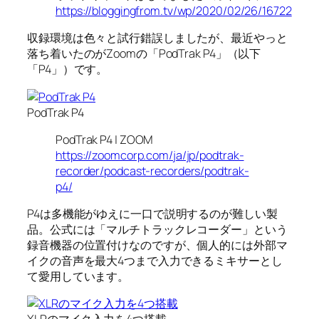
https://bloggingfrom.tv/wp/2020/02/26/16722
収録環境は色々と試行錯誤しましたが、最近やっと
落ち着いたのがZoomの「PodTrak P4」（以下
「P4」）です。
PodTrak P4
PodTrak P4 | ZOOM
https://zoomcorp.com/ja/jp/podtrak-
recorder/podcast-recorders/podtrak-
p4/
P4は多機能がゆえに一口で説明するのが難しい製
品。公式には「マルチトラックレコーダー」という
録音機器の位置付けなのですが、個人的には外部マ
イクの音声を最大4つまで入力できるミキサーとし
て愛用しています。