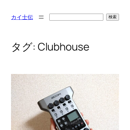
検
カイ士伝
検索
索
タグ:
Clubhouse