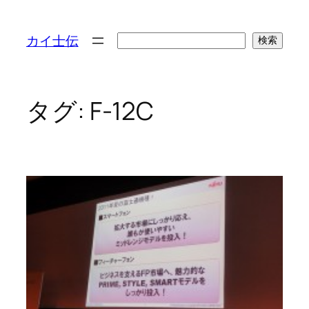
検
カイ士伝
検索
索
タグ:
F-12C