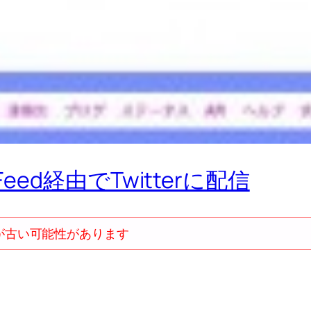
eed経由でTwitterに配信
が古い可能性があります
。