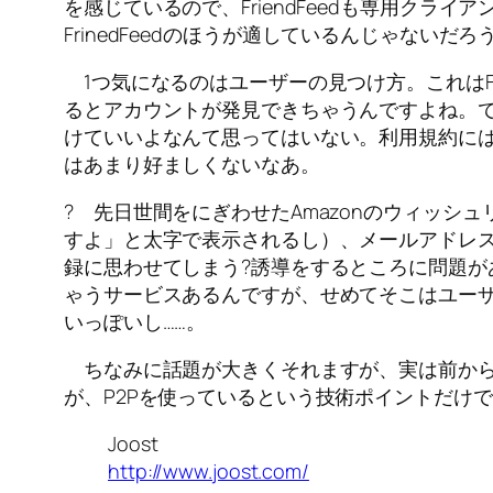
を感じているので、FriendFeedも専用クラ
FrinedFeedのほうが適しているんじゃないだろ
1つ気になるのはユーザーの見つけ方。これはFr
るとアカウントが発見できちゃうんですよね。
けていいよなんて思ってはいない。利用規約に
はあまり好ましくないなあ。
? 先日世間をにぎわせたAmazonのウィッ
すよ」と太字で表示されるし）、メールアドレス
録に思わせてしまう?誘導をするところに問題
ゃうサービスあるんですが、せめてそこはユーザー
いっぽいし……。
ちなみに話題が大きくそれますが、実は前から地
が、P2Pを使っているという技術ポイントだけ
Joost
http://www.joost.com/