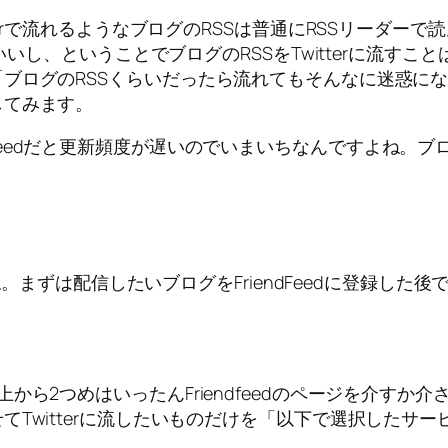
terで流れるようなブログのRSSは普通にRSSリーダ
もいいし、ということでブログのRSSをTwitterに流
ブログのRSSくらいだったら流れてもそんなに迷惑に
してみます。
witterfeedだと更新頻度が遅いのでいまいちなんです
ね。まずは配信したいブログをFriendFeedに登録した後
ら2つめはいったんFriendfeedのページを介すか
Twitterに流したいものだけを「以下で選択したサ