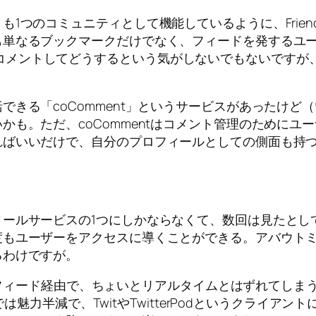
つのコミュニティとして機能しているように、Frien
も単なるブックマークだけでなく、フィードを発するユ
dFeedでコメントしてどうするという気がしないでもない
きる「coComment」というサービスがあったけど
かも。ただ、coCommentはコメント管理のためにユ
いいだけで、自分のプロフィールとしての側面も持つFri
ィールサービスの1つにしかならなくて、数回は見たとし
度もユーザーをアクセスに導くことができる。アバウト
るわけですが。
ころフィード経由で、ちょいとリアルタイムとはずれてし
けでは魅力半減で、TwitやTwitterPodというクラ