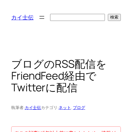
検
カイ士伝
検索
索
ブログのRSS配信を
FriendFeed経由で
Twitterに配信
執筆者:
カイ士伝
カテゴリ:
ネット
, 
ブログ