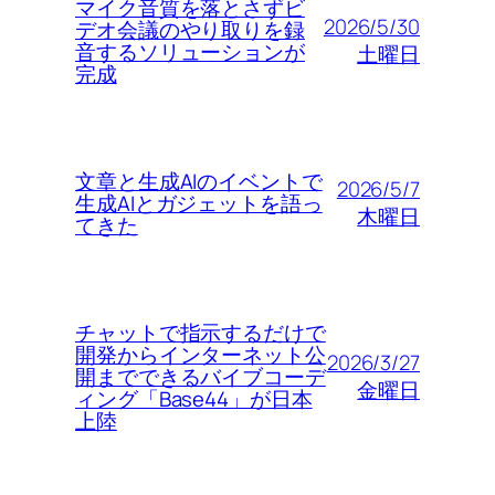
マイク音質を落とさずビ
2026/5/30
デオ会議のやり取りを録
音するソリューションが
土曜日
完成
文章と生成AIのイベントで
2026/5/7
生成AIとガジェットを語っ
木曜日
てきた
チャットで指示するだけで
開発からインターネット公
2026/3/27
開までできるバイブコーデ
金曜日
ィング「Base44」が日本
上陸