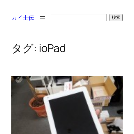
検
カイ士伝
検索
索
タグ:
ioPad