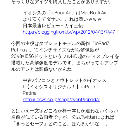
そっくりなアイツを購入したことがありますが。
イオシスの「ioBook Air」はMacBook Air
より安くてダサい。これは買いｗｗｗ
日本最速レビュー – カイ士伝
https://bloggingfrom.tv/wp/2012/04/13/7447
今回の主役はタブレットモデルの新作「ioPad7
Patina」。10インチサイズながら解像度が
2048×1536ドットというフルHD超のディスプレイを
搭載した高解像度モデルです。まちがってもアップ
ルのアレとは関係ないかんね！
中古パソコンとアウトレットのイオシス
| 【イオシスオリジナル！】 ioPad7
Patina
http://iosys.co.jp/shop/event/iopad7/
とはいえ一文字どころか棒一本しか違わないくらい
名前が似ている両者ですが、公式Twitterによれば
「きっとセーフ」とのこと。ほんまかいな……。