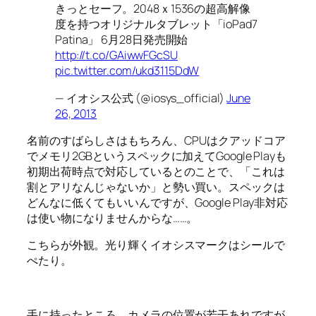
きっとセーフ。2048ｘ1536の超高解像
度を持つオリジナルタブレット「ioPad7
Patina」 6月28日発売開始
http://t.co/GAiwwFGcSU
pic.twitter.com/ukd3115DdW
— イオシス公式 (@iosys_official)
June
26, 2013
名前のすばらしさはもちろん、CPUはクアッドコア
でメモリ2GBというスペックに加えてGoogle Playも
初期出荷時点で対応しているとのことで、「これは
割とアリなんじゃないか」と勢い買い。スペックは
どんなに低くてもいいんですが、Google Play非対応
は使い物になりませんからな……。
こちらが外観。光り輝くイオシスマークはシールで
ぺたり。
手に持ったところ。カメラの位置が若干あれですが