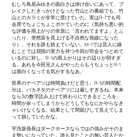
むしろ鳥居みゆきの面白さは掛け合いにあって、ブ
レイクしたきっかけとなった竹山との番組でも、竹
山とのカラミが非常に受けていた。実はR-1でも司
会席でちょこちょこボケていたのに（気持ち悪い的
な評価を雨上がりの蛍原に「言われてますよ」とふ
ったり、突然宙を見上げる不自然な視線になった
り）、それを誰も拾えていない。M-1では芸人に絡
むことでは屈指の実力を持つ今田が司会をつとめて
いるのに対し、R-1の雨上がりはその辺りが弱すぎ
る。あれを今田兄さんがやったらもうちょっとR-1
は面白くなってる気がするなあ。
世界のナベアツは時間負けだと思う。R-1の時間配
分は、バカネタのナベアツには厳しすぎるね。本来
なら3の数字読み上げて終わりにできるところを、
時間が余ってしまうからどうしてもなにかやらなき
ゃいけなくなる。結果として間延びして見えてしま
って損していたかな。
芋洗坂係長はダークホースならではの強みがそのま
ま勢いになっていた。誰も見たことの無い芸人だか