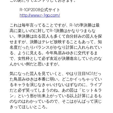
このあたりでエントリしておきます。
R-1GP2008公式サイト
http://www.r-1gp.com/
これは毎年言ってることですが、R-1の準決勝は最
高に楽しいのに対してR-1決勝はかなりつまらな
い。準決勝は出る芸人も多くて自分好みの芸人を探
せますが、決勝はテレビ放映することもあって、知
名度だったりバランスがかなり計算に入れられてい
る、ように見える。今年鳥居みゆきに交代するま
で、女性枠として必ず友近が決勝進出していたのな
んかいい例だと思いますが。
気になった芸人を見ていくと、やはり注目NO.1だっ
た鳥居みゆきは本番に弱い。どこかイっちゃってい
るキャラを演じなきゃいけないはずなのに、ライブ
だと必ず笑ってしまうのね。あの芸は「ヒット＆ラ
ン」という形が出来上がっている以上計算によるも
のなのはわかっているので、そこはがんばって演じ
きってほしいところ。