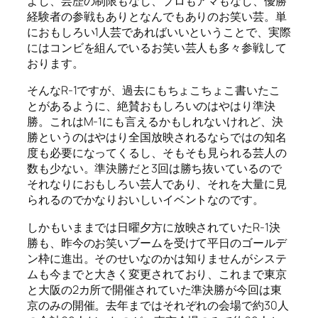
よし、芸歴の制限もなし、プロもアマもなし、優勝
経験者の参戦もありとなんでもありのお笑い芸。単
におもしろい1人芸であればいいということで、実際
にはコンビを組んでいるお笑い芸人も多々参戦して
おります。
そんなR-1ですが、過去にもちょこちょこ書いたこ
とがあるように、絶賛おもしろいのはやはり準決
勝。これはM-1にも言えるかもしれないけれど、決
勝というのはやはり全国放映されるならではの知名
度も必要になってくるし、そもそも見られる芸人の
数も少ない。準決勝だと3回は勝ち抜いているので
それなりにおもしろい芸人であり、それを大量に見
られるのでかなりおいしいイベントなのです。
しかもいままでは日曜夕方に放映されていたR-1決
勝も、昨今のお笑いブームを受けて平日のゴールデ
ン枠に進出。そのせいなのかは知りませんがシステ
ムも今までと大きく変更されており、これまで東京
と大阪の2カ所で開催されていた準決勝が今回は東
京のみの開催。去年まではそれぞれの会場で約30人