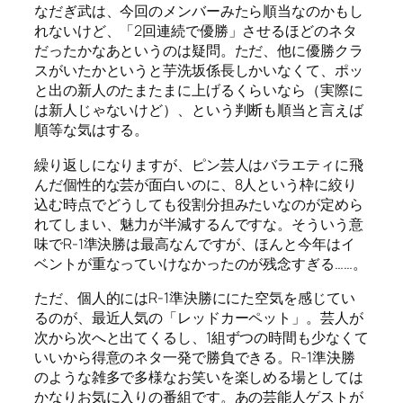
なだぎ武は、今回のメンバーみたら順当なのかもし
れないけど、「2回連続で優勝」させるほどのネタ
だったかなあというのは疑問。ただ、他に優勝クラ
スがいたかというと芋洗坂係長しかいなくて、ポッ
と出の新人のたまたまに上げるくらいなら（実際に
は新人じゃないけど）、という判断も順当と言えば
順等な気はする。
繰り返しになりますが、ピン芸人はバラエティに飛
んだ個性的な芸が面白いのに、8人という枠に絞り
込む時点でどうしても役割分担みたいなのが定めら
れてしまい、魅力が半減するんですな。そういう意
味でR-1準決勝は最高なんですが、ほんと今年はイ
ベントが重なっていけなかったのが残念すぎる……。
ただ、個人的にはR-1準決勝ににた空気を感じてい
るのが、最近人気の「レッドカーペット」。芸人が
次から次へと出てくるし、1組ずつの時間も少なくて
いいから得意のネタ一発で勝負できる。R-1準決勝
のような雑多で多様なお笑いを楽しめる場としては
かなりお気に入りの番組です。あの芸能人ゲストが