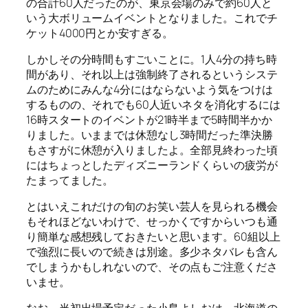
の合計60人だったのが、東京会場のみで約60人と
いう大ボリュームイベントとなりました。これでチ
ケット4000円とか安すぎる。
しかしその分時間もすごいことに。1人4分の持ち時
間があり、それ以上は強制終了されるというシステ
ムのためにみんな4分にはならないよう気をつけは
するものの、それでも60人近いネタを消化するには
16時スタートのイベントが21時半まで5時間半かか
りました。いままでは休憩なし3時間だった準決勝
もさすがに休憩が入りましたよ。全部見終わった頃
にはちょっとしたディズニーランドくらいの疲労が
たまってました。
とはいえこれだけの旬のお笑い芸人を見られる機会
もそれほどないわけで、せっかくですからいつも通
り簡単な感想残しておきたいと思います。60組以上
で強烈に長いので続きは別途。多少ネタバレも含ん
でしまうかもしれないので、その点もご注意くださ
いませ。