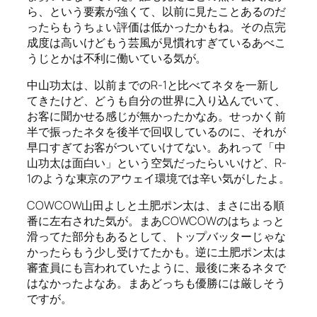
ら、という要素が強くて、以前に見たことあるのだ
ったらもうちょい評価は低かったかもね。その点完
成度は高いけどもう芸風が見慣れすぎているあべこ
うじとかは不利に働いている気が。
中山功太は、以前までのR-1と比べてネタを一新し
てきたけど、どうも自分の世界に入り込んでいて、
お客に聞かせる感じが無かったかなあ。せっかく前
半で振ったネタを後半で回収しているのに、それが
早口すぎてお客がついていけてない。あれって「中
山功太は面白い」という空気だったらいいけど、R-
1のような東京のアウェイ環境では辛い気がしたよ。
COWCOW山田よしと土肥ポン太は、まさに出る順
番に左右された気が。まあCOWCOWのはちょっと
滑ってた部分もあるとして、トップバッターじゃな
かったらもう少し受けてたかも。逆に土肥ポン太は
審査員にも言われていたように、最後に来るネタで
はなかったよなあ。まあどっちも優勝には厳しそう
ですが。