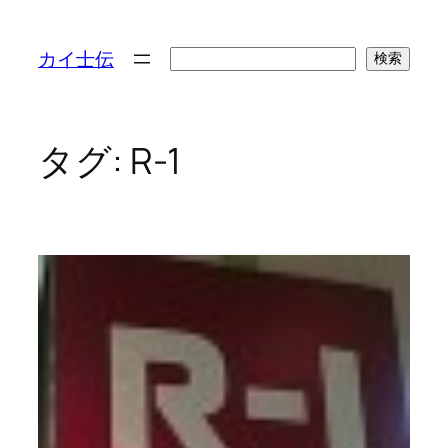
検
カイ士伝
検索
索
タグ:
R-1