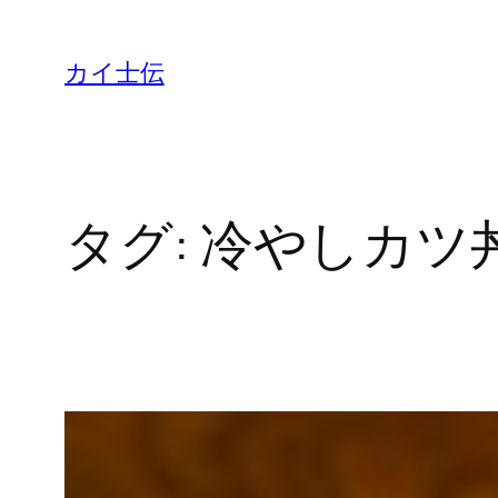
カイ士伝
タグ:
冷やしカツ丼