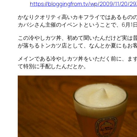
https://bloggingfrom.tv/wp/2009/11/20/2
かなりクオリティ高いカキフライではあるもの
カバシさん主催のイベントということで、6月1
この冷やしカツ丼、初めて聞いたんだけど実は昔
が落ちるトンカツ店として、なんとか夏にもお
メインである冷やしカツ丼をいただく前に、ま
て特別に手配したんだとか。