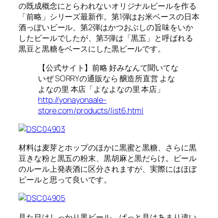
の既成概念にとらわれないオリジナルビールを作る
「前略」シリーズ最新作。第1弾はお米ベースの日本
酒っぽいビール、第2弾はかつおぶしの旨味をいか
したビールでしたが、第3弾は「黒五」と呼ばれる
黒豆と黒糖をベースにした黒ビールです。
【公式サイト】前略 好みなんて聞いてな
いぜ SORRYの通販なら 醸造所直営 よな
よなの里 本店「よなよなの里 本店」
http://yonayonaale-
store.com/products/list6.html
材料は麦芽とホップのほかに黒蜜と黒糖、さらに黒
豆きな粉と黒五の粉末、黒胡麻と黒だらけ。ビール
のルール上発表酒に区分されますが、実際にはほぼ
ビールと思って良いです。
見た目はしっかり黒ビール。ぱっと見はあまり違い