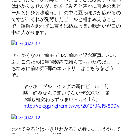
はわかりませんが、飲んでみると確かに普通の黒ビ
ールとはひと味違う。口の中に豆っぽさが広がるの
ですが、それが発酵したビールと相まみえること
で、誤解を恐れずに言えば納豆っぽい味わいが口の
中に広がります。
せっかくなので前モデルの前略と記念写真。ふふ
ふ、このために年間契約で頼んでおいたのだよ……。
ちなみに前略第2弾のエントリーはこちらをどう
ぞ。
ヤッホーブルーイングの新作ビール「前
略、好みなんて聞いてないぜSORRY」第
2弾も相変わらずうまい – カイ士伝
https://bloggingfrom.tv/wp/2013/04/15/8994
比べてみるとはっきりわかるこの違い。こうやって