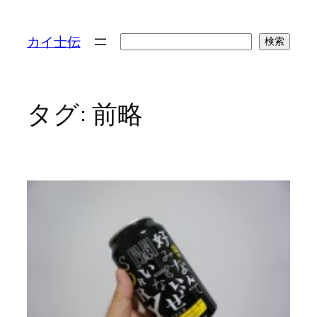
検
カイ士伝
検索
索
タグ:
前略