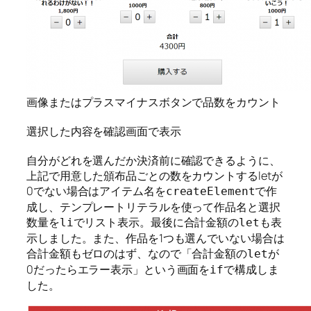
画像またはプラスマイナスボタンで品数をカウント
選択した内容を確認画面で表示
自分がどれを選んだか決済前に確認できるように、
上記で用意した頒布品ごとの数をカウントするletが
0でない場合はアイテム名を
で作
createElement
成し、テンプレートリテラルを使って作品名と選択
数量を
でリスト表示。最後に合計金額の
も表
li
let
示しました。また、作品を1つも選んでいない場合は
合計金額もゼロのはず、なので「合計金額の
が
let
0だったらエラー表示」という画面を
で構成しま
if
した。