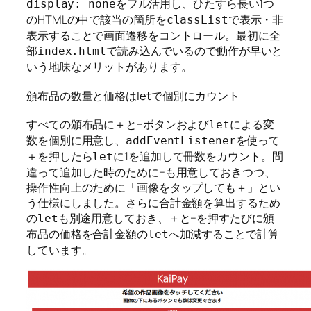
をフル活用し、ひたすら長い1つ
display: none
のHTMLの中で該当の箇所を
で表示・非
classList
表示することで画面遷移をコントロール。最初に全
部
で読み込んでいるので動作が早いと
index.html
いう地味なメリットがあります。
頒布品の数量と価格はletで個別にカウント
すべての頒布品に＋と−ボタンおよび
による変
let
数を個別に用意し、
を使って
addEventListener
＋を押したら
に1を追加して冊数をカウント。間
let
違って追加した時のために−も用意しておきつつ、
操作性向上のために「画像をタップしても＋」とい
う仕様にしました。さらに合計金額を算出するため
の
も別途用意しておき、＋と−を押すたびに頒
let
布品の価格を合計金額の
へ加減することで計算
let
しています。