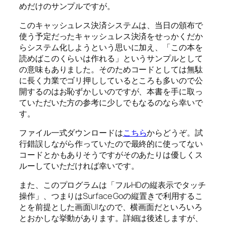
めだけのサンプルですが。
このキャッシュレス決済システムは、当日の頒布で
使う予定だったキャッシュレス決済をせっかくだか
らシステム化しようという思いに加え、「この本を
読めばこのくらいは作れる」というサンプルとして
の意味もありました。そのためコードとしては無駄
に長く力業でゴリ押ししているところも多いので公
開するのはお恥ずかしいのですが、本書を手に取っ
ていただいた方の参考に少しでもなるのなら幸いで
す。
ファイル一式ダウンロードは
こちら
からどうぞ。試
行錯誤しながら作っていたので最終的に使ってない
コードとかもありそうですがそのあたりは優しくス
ルーしていただければ幸いです。
また、このプログラムは「フルHDの縦表示でタッチ
操作」、つまりはSurface Goの縦置きで利用するこ
とを前提とした画面UIなので、横画面だといろいろ
とおかしな挙動があります。詳細は後述しますが、