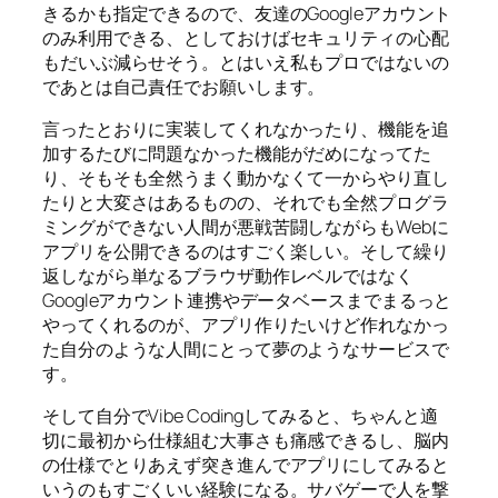
きるかも指定できるので、友達のGoogleアカウント
のみ利用できる、としておけばセキュリティの心配
もだいぶ減らせそう。とはいえ私もプロではないの
であとは自己責任でお願いします。
言ったとおりに実装してくれなかったり、機能を追
加するたびに問題なかった機能がだめになってた
り、そもそも全然うまく動かなくて一からやり直し
たりと大変さはあるものの、それでも全然プログラ
ミングができない人間が悪戦苦闘しながらもWebに
アプリを公開できるのはすごく楽しい。そして繰り
返しながら単なるブラウザ動作レベルではなく
Googleアカウント連携やデータベースまでまるっと
やってくれるのが、アプリ作りたいけど作れなかっ
た自分のような人間にとって夢のようなサービスで
す。
そして自分でVibe Codingしてみると、ちゃんと適
切に最初から仕様組む大事さも痛感できるし、脳内
の仕様でとりあえず突き進んでアプリにしてみると
いうのもすごくいい経験になる。サバゲーで人を撃