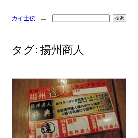
検
カイ士伝
検索
索
タグ:
揚州商人