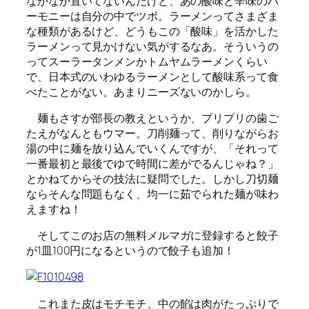
なかなか置いてないんだけど、あの酸味と辛味のハ
ーモニーは自分の中でツボ。ラーメンってさまざま
な種類があるけど、どうもこの「酸味」を活かした
ラーメンって見かけない気がするなあ。そういうの
ってスーラータンメンかトムヤムラーメンくらい
で、日本式のいわゆるラーメンとして酸味系って食
べたことがない。あまりニーズないのかしら。
麺もさすが部長の教えというか、プリプリの歯ご
たえがなんともウマー。刀削麺って、削りながらお
湯の中に麺を放り込んでいくんですが、「それって
一番最初と最後でゆで時間に差がでるんじゃね？」
とかねてからその技法に疑問でした。しかし刀切麺
ならそんな問題もなく、均一に茹でられた麺が味わ
えますね！
そしてこのお店の無料メルマガに登録すると餃子
が1皿100円になるというので餃子も追加！
これまた皮はモチモチ、中の餡は肉がたっぷりで