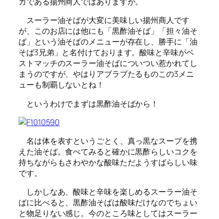
カである揚州商人ではありますが。
スーラー油そばが大変に美味しい揚州商人です
が、このお店には他にも「黒酢油そば」「担々油そ
ば」という油そばのメニューが存在し、勝手に「油
そば3兄弟」と名付けております。酸味と辛味がベ
ストマッチのスーラー油そばについつい惹かれてし
まうのですが、やはりアブラブたるものこの3メニ
ューも制覇しないとね！
というわけでまずは黒酢油そばから！
名は体を表すというごとく、真っ黒なスープを携
えた油そば。食べてみると確かに黒酢らしいコクを
持ちながらもさわやかな酸味ただようすばらしい味
です。
しかしなあ、酸味と辛味を楽しめるスーラー油そ
ばに比べると、黒酢油そばは酸味だけなのでちょい
と物足りない感じ。今のところ味としてはスーラー