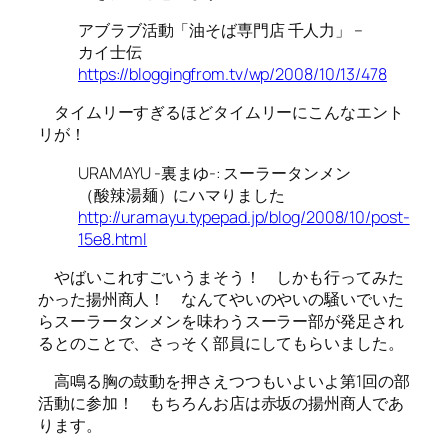
アブラブ活動「油そば専門店 千人力」 –
カイ士伝
https://bloggingfrom.tv/wp/2008/10/13/478
タイムリーすぎるほどタイムリーにこんなエント
リが！
URAMAYU -裏まゆ-: スーラータンメン
（酸辣湯麺）にハマりました
http://uramayu.typepad.jp/blog/2008/10/post-
15e8.html
やばいこれすごいうまそう！ しかも行ってみた
かった揚州商人！ なんてやいのやいの騒いでいた
らスーラータンメンを味わうスーラー部が発足され
るとのことで、さっそく部員にしてもらいました。
高鳴る胸の鼓動を押さえつつもいよいよ第1回の部
活動に参加！ もちろんお店は赤坂の揚州商人であ
ります。