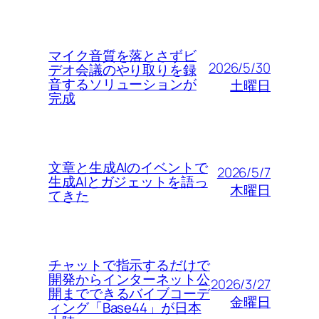
マイク音質を落とさずビ
2026/5/30
デオ会議のやり取りを録
音するソリューションが
土曜日
完成
文章と生成AIのイベントで
2026/5/7
生成AIとガジェットを語っ
木曜日
てきた
チャットで指示するだけで
開発からインターネット公
2026/3/27
開までできるバイブコーデ
金曜日
ィング「Base44」が日本