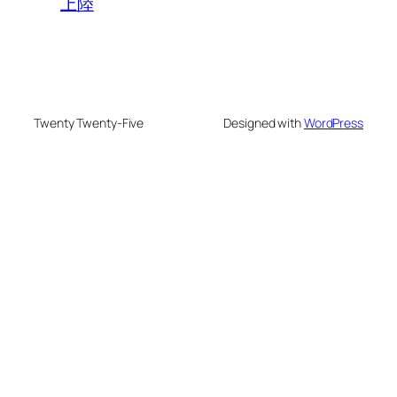
上陸
Twenty Twenty-Five
Designed with
WordPress