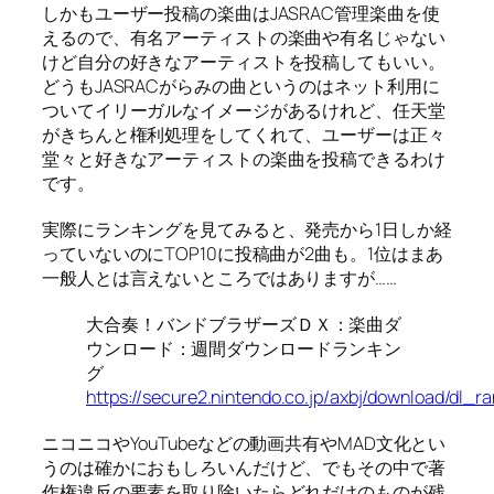
しかもユーザー投稿の楽曲はJASRAC管理楽曲を使
えるので、有名アーティストの楽曲や有名じゃない
けど自分の好きなアーティストを投稿してもいい。
どうもJASRACがらみの曲というのはネット利用に
ついてイリーガルなイメージがあるけれど、任天堂
がきちんと権利処理をしてくれて、ユーザーは正々
堂々と好きなアーティストの楽曲を投稿できるわけ
です。
実際にランキングを見てみると、発売から1日しか経
っていないのにTOP10に投稿曲が2曲も。1位はまあ
一般人とは言えないところではありますが……
大合奏！バンドブラザーズＤＸ：楽曲ダ
ウンロード：週間ダウンロードランキン
グ
https://secure2.nintendo.co.jp/axbj/download/dl_ra
ニコニコやYouTubeなどの動画共有やMAD文化とい
うのは確かにおもしろいんだけど、でもその中で著
作権違反の要素を取り除いたらどれだけのものが残