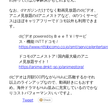
れ持ってけば万事解決かもしれません。
なお、dマガジンだけでなく動画見放題のdビデオ、
アニメ見放題のdアニメストアなど、dのつくサービ
スはほぼキャリアフリーでドコモ以外も利用できま
す。
dビデオ powered by ＢｅｅＴＶ | サービ
ス・機能 | NTTドコモ /
https://www.nttdocomo.co.jp/smt/service/enterta
ドコモdアニメストア | 国内最大級のアニ
メ見放題サイト！
https://anime.dmkt-sp.jp/animestore/
dビデオは月額500円ながらHuluに匹敵するかそれ
以上のラインアップなので、動画好きにもおすす
め。海外ドラマもHulu並みに充実しているのでかな
りコストパフォーマンスいいですよ。
Tweet