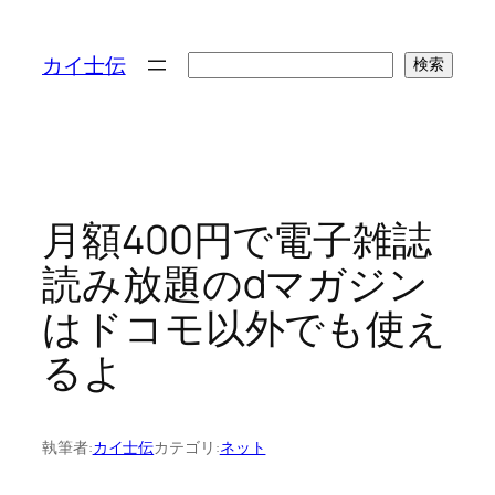
検
カイ士伝
検索
索
月額400円で電子雑誌
読み放題のdマガジン
はドコモ以外でも使え
るよ
執筆者:
カイ士伝
カテゴリ:
ネット