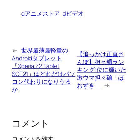
dアニメストア
dビデオ
←
世界最薄最軽量の
【追っかけ正直さ
Androidタブレット
んぽ】担々麺ラン
「Xperia Z2 Tablet
キング1位に輝いた
SOT21」はどれだけパソ
激ウマ担々麺「ほ
コン代わりになりうる
おずき」
→
か
コメント
コメントを残す