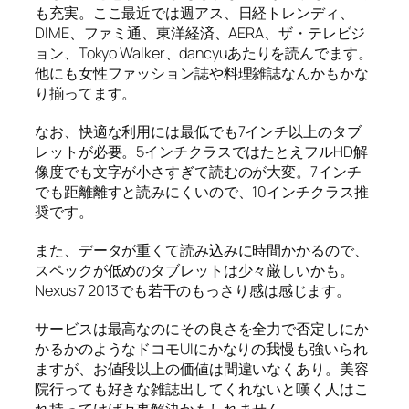
も充実。ここ最近では週アス、日経トレンディ、
DIME、ファミ通、東洋経済、AERA、ザ・テレビジ
ョン、Tokyo Walker、dancyuあたりを読んでます。
他にも女性ファッション誌や料理雑誌なんかもかな
り揃ってます。
なお、快適な利用には最低でも7インチ以上のタブ
レットが必要。5インチクラスではたとえフルHD解
像度でも文字が小さすぎて読むのが大変。7インチ
でも距離離すと読みにくいので、10インチクラス推
奨です。
また、データが重くて読み込みに時間かかるので、
スペックが低めのタブレットは少々厳しいかも。
Nexus 7 2013でも若干のもっさり感は感じます。
サービスは最高なのにその良さを全力で否定しにか
かるかのようなドコモUIにかなりの我慢も強いられ
ますが、お値段以上の価値は間違いなくあり。美容
院行っても好きな雑誌出してくれないと嘆く人はこ