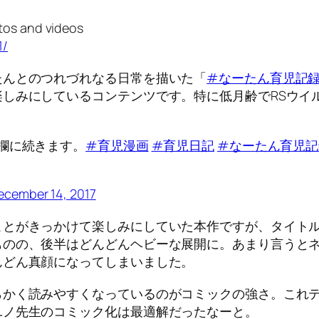
os and videos
1/
たんとのつれづれなる日常を描いた「
#なーたん育児記
しみにしているコンテンツです。特に低月齢でRSウイ
プ欄に続きます。
#育児漫画
#育児日記
#なーたん育児記
ecember 14, 2017
ことがきっかけて楽しみにしていた本作ですが、タイト
ものの、後半はどんどんヘビーな展開に。あまり言うと
んどん真顔になってしまいました。
らかく読みやすくなっているのがコミックの強さ。これ
ユノ先生のコミック化は最適解だったなーと。