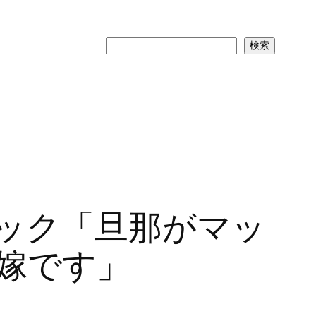
検
検索
索
ック「旦那がマッ
嫁です」