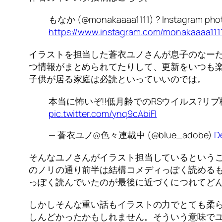
もなか (@monakaaaa1111) ? Instagram phot
https://www.instagram.com/monakaaaa111
イラストを担当した蒼衣ユノさんが息子のなー
つ情報がまとめられてたりして、更新をいつも楽
子供が居る家庭は必読といっていいのでは。
本当に怖いぞ!!低月齢でのRSウイルス?リ
pic.twitter.com/ynq9cAbiFI
— 蒼衣ユノ@色々連載中 (@blue_adobe)
D
そんなユノさんがイラスト担当しているという
のノリの通り前半は結構コメディっぽく読める
っぽく読んでいたのが最後に近づくにつれてど
しかしそんな重い話もイラストの力でとても柔
しんどかったかもしれません。そういう意味で