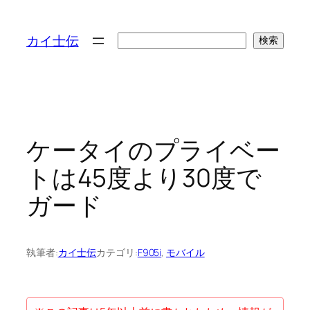
検
カイ士伝
検索
索
ケータイのプライベー
トは45度より30度で
ガード
執筆者:
カイ士伝
カテゴリ:
F905i
, 
モバイル