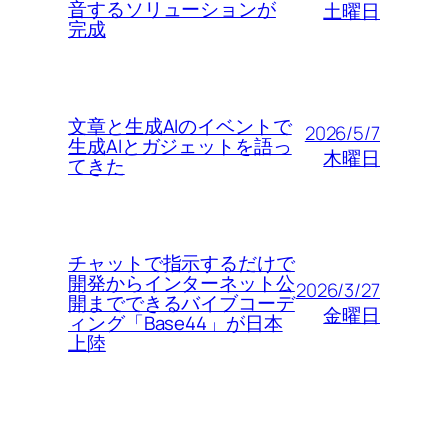
音するソリューションが
土曜日
完成
文章と生成AIのイベントで
2026/5/7
生成AIとガジェットを語っ
木曜日
てきた
チャットで指示するだけで
開発からインターネット公
2026/3/27
開までできるバイブコーデ
金曜日
ィング「Base44」が日本
上陸