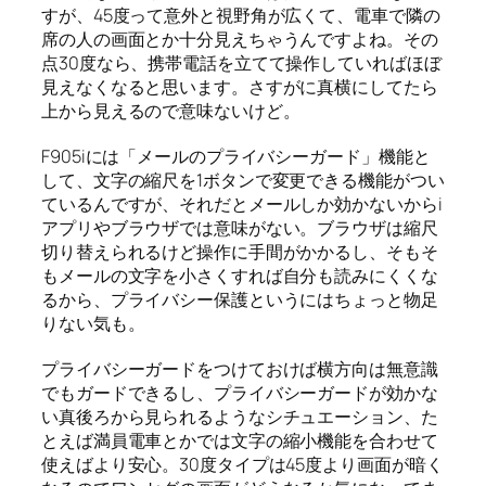
すが、45度って意外と視野角が広くて、電車で隣の
席の人の画面とか十分見えちゃうんですよね。その
点30度なら、携帯電話を立てて操作していればほぼ
見えなくなると思います。さすがに真横にしてたら
上から見えるので意味ないけど。
F905iには「メールのプライバシーガード」機能と
して、文字の縮尺を1ボタンで変更できる機能がつい
ているんですが、それだとメールしか効かないからi
アプリやブラウザでは意味がない。ブラウザは縮尺
切り替えられるけど操作に手間がかかるし、そもそ
もメールの文字を小さくすれば自分も読みにくくな
るから、プライバシー保護というにはちょっと物足
りない気も。
プライバシーガードをつけておけば横方向は無意識
でもガードできるし、プライバシーガードが効かな
い真後ろから見られるようなシチュエーション、た
とえば満員電車とかでは文字の縮小機能を合わせて
使えばより安心。30度タイプは45度より画面が暗く