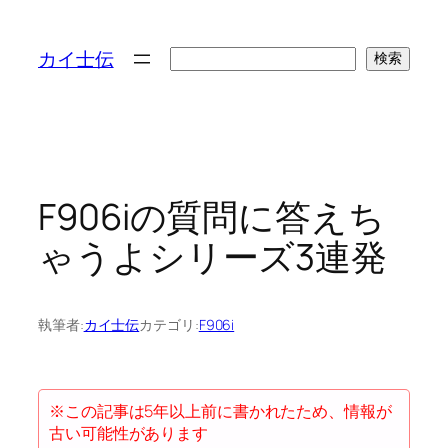
検
カイ士伝
検索
索
F906iの質問に答えち
ゃうよシリーズ3連発
執筆者:
カイ士伝
カテゴリ:
F906i
※この記事は5年以上前に書かれたため、情報が
古い可能性があります