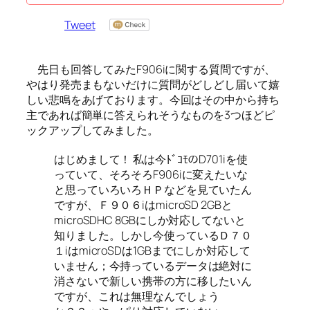
Tweet
先日も回答してみたF906iに関する質問ですが、
やはり発売まもないだけに質問がどしどし届いて嬉
しい悲鳴をあげております。今回はその中から持ち
主であれば簡単に答えられそうなものを3つほどピ
ックアップしてみました。
はじめまして！ 私は今ﾄﾞｺﾓのD701iを使
っていて、そろそろF906iに変えたいな
と思っていろいろＨＰなどを見ていたん
ですが、Ｆ９０６iはmicroSD 2GBと
microSDHC 8GBにしか対応してないと
知りました。しかし今使っているＤ７０
１iはmicroSDは1GBまでにしか対応して
いません；今持っているデータは絶対に
消さないで新しい携帯の方に移したいん
ですが、これは無理なんでしょう