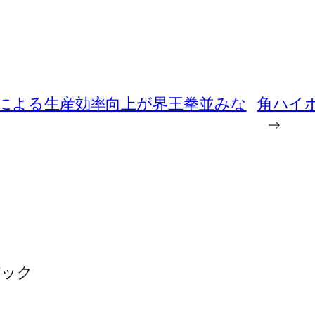
トによる生産効率向上が界王拳並みな
角ハイボ
→
バック