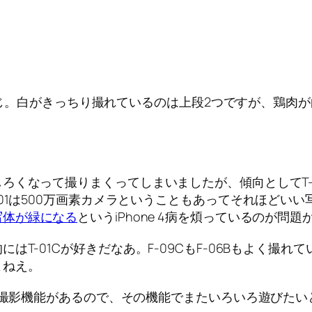
ぽい感じ。白がきっちり撮れているのは上段2つですが、鶏肉
ろくなって撮りまくってしまいましたが、傾向としてT-
101は500万画素カメラということもあってそれほどい
写体が緑になる
というiPhone 4病を煩っているのが問題か
はT-01Cが好きだなあ。F-09CもF-06Bもよく撮
よねえ。
ろな撮影機能があるので、その機能でまたいろいろ遊びた