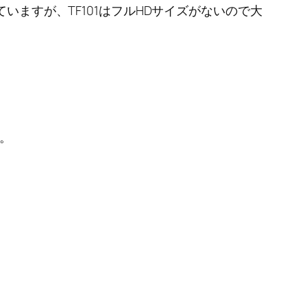
いますが、TF101はフルHDサイズがないので大
す。