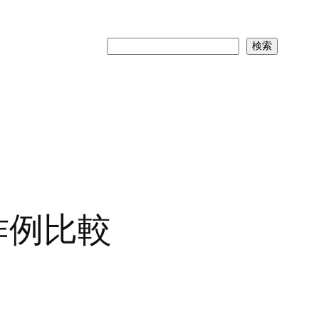
検
検索
索
ラ作例比較