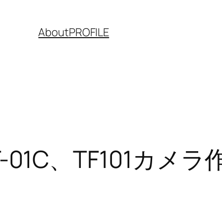
About
PROFILE
、T-01C、TF101カメ