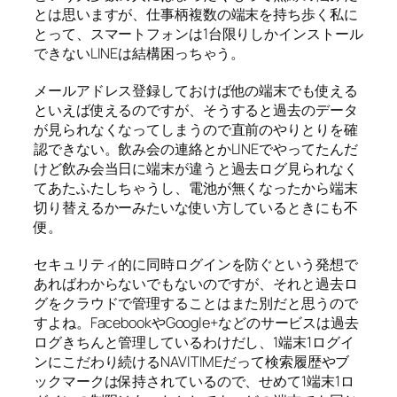
とは思いますが、仕事柄複数の端末を持ち歩く私に
とって、スマートフォンは1台限りしかインストール
できないLINEは結構困っちゃう。
メールアドレス登録しておけば他の端末でも使える
といえば使えるのですが、そうすると過去のデータ
が見られなくなってしまうので直前のやりとりを確
認できない。飲み会の連絡とかLINEでやってたんだ
けど飲み会当日に端末が違うと過去ログ見られなく
てあたふたしちゃうし、電池が無くなったから端末
切り替えるかーみたいな使い方しているときにも不
便。
セキュリティ的に同時ログインを防ぐという発想で
あればわからないでもないのですが、それと過去ロ
グをクラウドで管理することはまた別だと思うので
すよね。FacebookやGoogle+などのサービスは過去
ログきちんと管理しているわけだし、1端末1ログイ
ンにこだわり続けるNAVITIMEだって検索履歴やブ
ックマークは保持されているので、せめて1端末1ロ