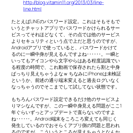
http://blog.vitamin11.org/2013/03/line-
line.html
たとえばLINEのパスワード設定。これはそもそもで
いうとチャットアプリでパスワードかけられるサー
ビスってそれほどなくて、その点では他のサービス
よりセキュリティという点で上だと思うのですが、
Androidアプリで使っていると、パスワードかけて
るのに一瞬中身が見えるんですよね･･････。一瞬と
いってもアイコンやら文字やらはある程度認識でい
る程度の時間で、これ動画で保存されたら割と中身
ばっちり見えちゃうよなｗ ちなみにiPhoneは未検証
というか、前述の通り端末変えると過去ログいなく
なっちゃうのでそこまでして試してない状態です。
もちろんパスワード設定できるだけ他のサービスよ
りマシなんですが、この一瞬中身見える問題がここ1
年ぐらいずっとアップデートで直らないのですよ
ね･･････。Android端末をころころ変えても同じく
発生しているのでおそらくアプリ側の問題と思われ
るのですが、こういうところが見えちゃうとなんか