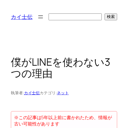
検
カイ士伝
検索
索
僕がLINEを使わない3
つの理由
執筆者:
カイ士伝
カテゴリ:
ネット
※この記事は5年以上前に書かれたため、情報が
古い可能性があります