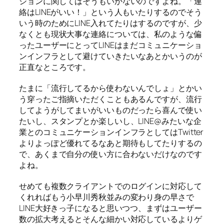
ションに関してはそうもいかないのですよね。「連
絡はLINEがいい！」という人もいたりするのでそう
いう時のためにLINE入れてたりはするのですが、少
なくとも現状大事な連絡については、私のような偏
ったユーザーにとってLINEはまだコミュニケーショ
ンインフラとして避けていきたいなあとかいうのが
正直なところです。
たまに「流行してるから使わないんでしょ」とかい
う穿ったご指摘いただくこともあるんですが、流行
してようがしてまいがいいものだったら喜んで使い
たいし、スタンプとか楽しいし、LINE@みたいな企
業とのコミュニケーションインフラとしてはTwitter
よりよっぽど優れてるなあと期待もしてたりするの
で、あくまで自分の使い方に合わないだけなのです
よね。
せめても複数クライアントでのログインに対応して
くれればもう小早川秀秋並みの変わり身の早さで
LINE大好きっ子になると思いつつ、まずはユーザー
数の拡大考えるとそんな細かい対応しているよりゲ