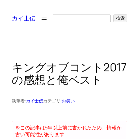
検
カイ士伝
検索
索
キングオブコント2017
の感想と俺ベスト
執筆者:
カイ士伝
カテゴリ:
お笑い
※この記事は5年以上前に書かれたため、情報が
古い可能性があります