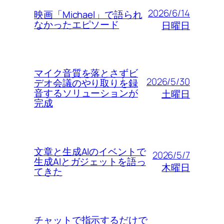
2026/6/14
映画「Michael」で語られ
なかったエピソード
日曜日
マイク音質を落とさずビ
2026/5/30
デオ会議のやり取りを録
音するソリューションが
土曜日
完成
文章と生成AIのイベントで
2026/5/7
生成AIとガジェットを語っ
木曜日
てきた
チャットで指示するだけで