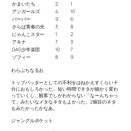
かまいたち
2
1
アンガールズ
4
10
パーパー
9
6
さらば青春の光
3
8
にゃんこスター
1
2
アキナ
7
3
GAG少年楽団
10
7
ゾフィー
8
9
わらぶちなるお
トップバッターとしての不利をはねかえすくらい十
分におもしろかった。短い時間でネタが細かく変わ
っていくし、観客でしかわからない「なーんちゃっ
て」みたいなメタなネタもよかった。2個目のネタ
もみたかったかなあ。
ジャングルポケット