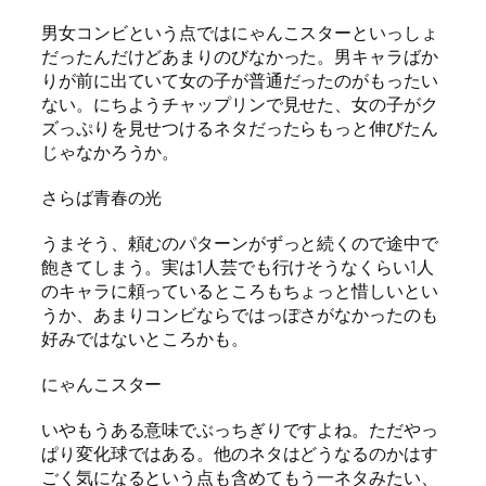
男女コンビという点ではにゃんこスターといっしょ
だったんだけどあまりのびなかった。男キャラばか
りが前に出ていて女の子が普通だったのがもったい
ない。にちようチャップリンで見せた、女の子がク
ズっぷりを見せつけるネタだったらもっと伸びたん
じゃなかろうか。
さらば青春の光
うまそう、頼むのパターンがずっと続くので途中で
飽きてしまう。実は1人芸でも行けそうなくらい1人
のキャラに頼っているところもちょっと惜しいとい
うか、あまりコンビならではっぽさがなかったのも
好みではないところかも。
にゃんこスター
いやもうある意味でぶっちぎりですよね。ただやっ
ぱり変化球ではある。他のネタはどうなるのかはす
ごく気になるという点も含めてもう一ネタみたい、