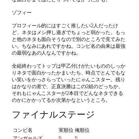
ゾフィー
プロフィール的にはすごく推したい2人だったけ
ど、ネタはメシ押し過ぎでちょっと弱かった。もっ
と他のネタも面白そうなので別のところで見てみた
い。ちなみにあれですかね。コンビ名の由来は最強
の最弱なあの人なんですかね。
全組終わってトップは甲乙付けがたいもののしっか
りネタで面白かったかまいたち、時点でとんでもな
い笑いをかっさらっていったにゃんこスター。残り
はかなりの差で、正直決勝はこの2組のどっちか、
それもにゃんこスターが2本目でどんなネタできる
のかにかかってるか次第かなというところ。
ファイナルステージ
コンビ名
実順位
俺順位
アンガールズ
5
5