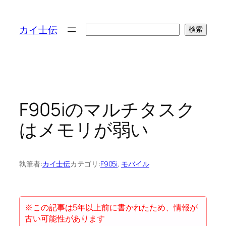
検
カイ士伝
検索
索
F905iのマルチタスク
はメモリが弱い
執筆者:
カイ士伝
カテゴリ:
F905i
, 
モバイル
※この記事は5年以上前に書かれたため、情報が
古い可能性があります