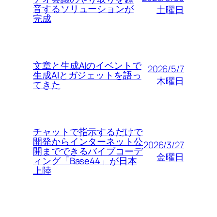
音するソリューションが
土曜日
完成
文章と生成AIのイベントで
2026/5/7
生成AIとガジェットを語っ
木曜日
てきた
チャットで指示するだけで
開発からインターネット公
2026/3/27
開までできるバイブコーデ
金曜日
ィング「Base44」が日本
上陸