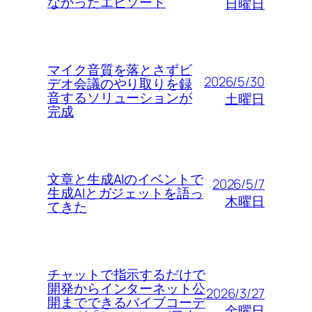
なかったエピソード
日曜日
マイク音質を落とさずビ
2026/5/30
デオ会議のやり取りを録
音するソリューションが
土曜日
完成
文章と生成AIのイベントで
2026/5/7
生成AIとガジェットを語っ
木曜日
てきた
チャットで指示するだけで
開発からインターネット公
2026/3/27
開までできるバイブコーデ
金曜日