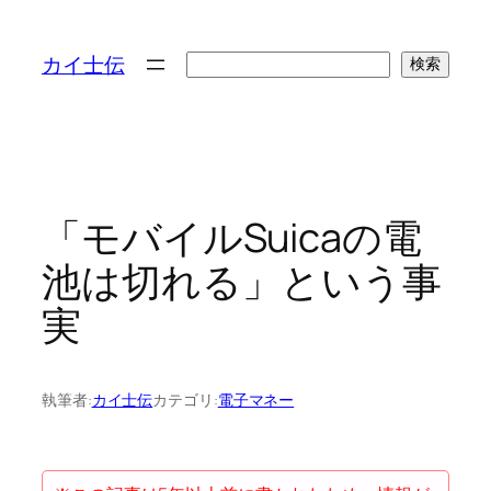
検
カイ士伝
検索
索
「モバイルSuicaの電
池は切れる」という事
実
執筆者:
カイ士伝
カテゴリ:
電子マネー