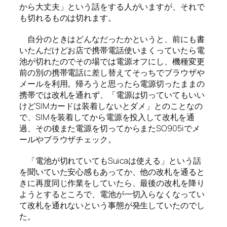
から大丈夫」という話をする人がいますが、それで
も切れるものは切れます。
自分のときはどんなだったかというと、前にも書
いたんだけどお店で携帯電話使いまくっていたら電
池が切れたのでその場では電源オフにし、機種変更
前の別の携帯電話に差し替えてそっちでブラウザや
メールを利用。帰ろうと思ったら電源切ったままの
携帯では改札を通れず、「電源は切っていてもいい
けどSIMカードは装着しないとダメ」とのことなの
で、SIMを装着してから電源を投入して改札を通
過、その後また電源を切ってからまたSO905iでメ
ールやブラウザチェック。
「電池が切れていてもSuicaは使える」という話
を聞いていた安心感もあってか、他の改札を通ると
きに再度同じ作業をしていたら、最後の改札を降り
ようとするところで、電池が一切入らなくなってい
て改札を通れないという事態が発生していたのでし
た。