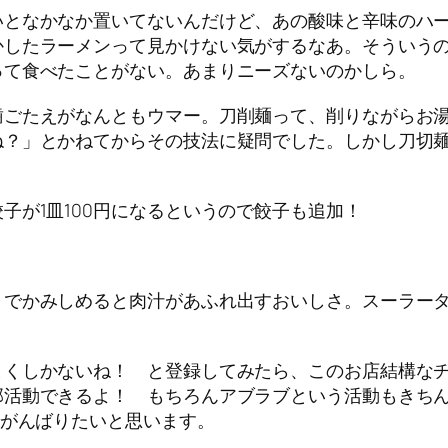
となかなか置いてないんだけど、あの酸味と辛味のハー
かしたラーメンって見かけない気がするなあ。そういう
って食べたことがない。あまりニーズないのかしら。
ごたえがなんともウマー。刀削麺って、削りながらお湯
ね？」とかねてからその技法に疑問でした。しかし刀切
が1皿100円になるというので餃子も追加！
でかみしめると肉汁があふれ出すおいしさ。スーラータ
くしかないね！ と登録してみたら、このお店結構なチ
部活動できるよ！ もちろんアブラブという活動もきち
でがんばりたいと思います。