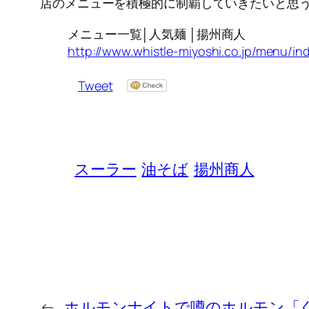
店のメニューを積極的に制覇していきたいと思
メニュー一覧│人気麺 │揚州商人
http://www.whistle-miyoshi.co.jp/menu/in
Tweet
スーラー
油そば
揚州商人
←
ホルモンナイトで噂のホルモン「