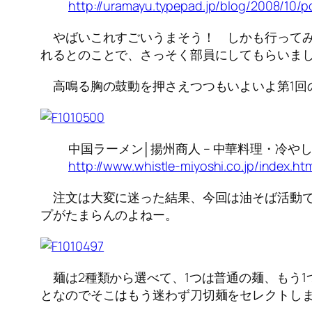
http://uramayu.typepad.jp/blog/2008/10/p
やばいこれすごいうまそう！ しかも行ってみ
れるとのことで、さっそく部員にしてもらいま
高鳴る胸の鼓動を押さえつつもいよいよ第1回
中国ラーメン│揚州商人 – 中華料理・冷や
http://www.whistle-miyoshi.co.jp/index.ht
注文は大変に迷った結果、今回は油そば活動で
プがたまらんのよねー。
麺は2種類から選べて、1つは普通の麺、もう1
となのでそこはもう迷わず刀切麺をセレクトし