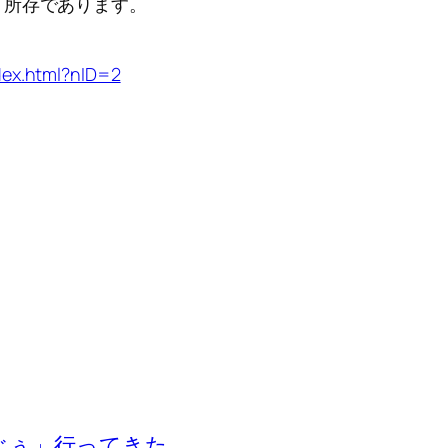
う所存であります。
dex.html?nID=2
ぐぅ」行ってきた