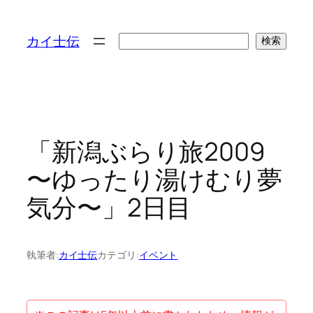
検
カイ士伝
検索
索
「新潟ぶらり旅2009
〜ゆったり湯けむり夢
気分〜」2日目
執筆者:
カイ士伝
カテゴリ:
イベント