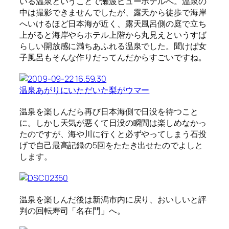
いる温泉ということで瀬波ビューホテルへ。温泉の
中は撮影できませんでしたが、露天から徒歩で海岸
へいけるほど日本海が近く、露天風呂側の庭で立ち
上がると海岸やらホテル上階から丸見えというすば
らしい開放感に満ちあふれる温泉でした。聞けば女
子風呂もそんな作りだってんだからすごいですね。
温泉あがりにいただいた梨がウマー
温泉を楽しんだら再び日本海側で日没を待つこと
に。しかし天気が悪くて日没の瞬間は楽しめなかっ
たのですが、海や川に行くと必ずやってしまう石投
げで自己最高記録の5回をたたき出せたのでよしと
します。
温泉を楽しんだ後は新潟市内に戻り、おいしいと評
判の回転寿司「名在門」へ。