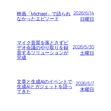
2026/6/14
映画「Michael」で語られ
なかったエピソード
日曜日
マイク音質を落とさずビ
2026/5/30
デオ会議のやり取りを録
音するソリューションが
土曜日
完成
文章と生成AIのイベントで
2026/5/7
生成AIとガジェットを語っ
木曜日
てきた