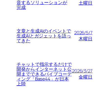
音するソリューションが
土曜日
完成
文章と生成AIのイベントで
2026/5/7
生成AIとガジェットを語っ
木曜日
てきた
チャットで指示するだけで
開発からインターネット公
2026/3/27
開までできるバイブコーデ
金曜日
ィング「Base44」が日本
上陸