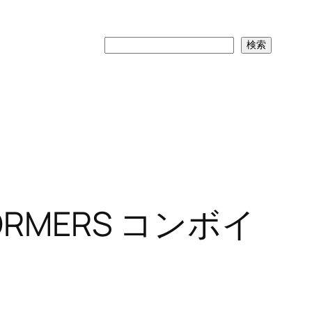
検
検索
索
RMERS コンボイ