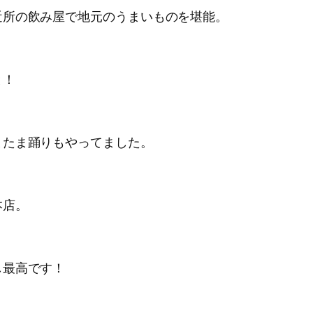
近所の飲み屋で地元のうまいものを堪能。
と！
またま踊りもやってました。
本店。
し最高です！