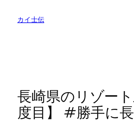
カイ士伝
長崎県のリゾート
度目】 #勝手に