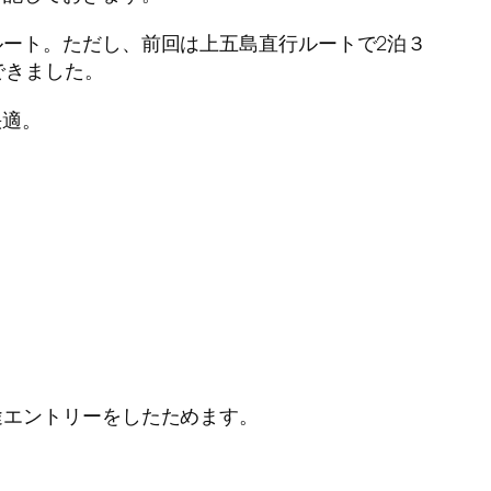
ート。ただし、前回は上五島直行ルートで2泊３
できました。
快適。
途エントリーをしたためます。