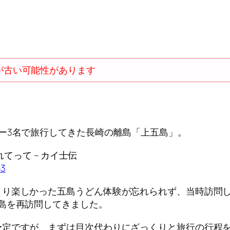
が古い可能性があります
ー3名で旅行してきた長崎の離島「上五島」。
てって – カイ士伝
53
より楽しかった五島うどん体験が忘れられず、当時訪問
島を再訪問してきました。
予定ですが、まずは目次代わりにざっくりと旅行の行程