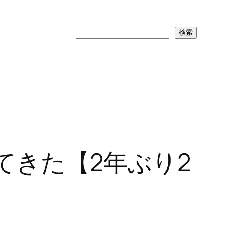
検
検索
索
てきた【2年ぶり2