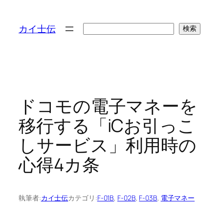
検
カイ士伝
検索
索
ドコモの電子マネーを
移行する「iCお引っこ
しサービス」利用時の
心得4カ条
執筆者:
カイ士伝
カテゴリ:
F-01B
, 
F-02B
, 
F-03B
, 
電子マネー