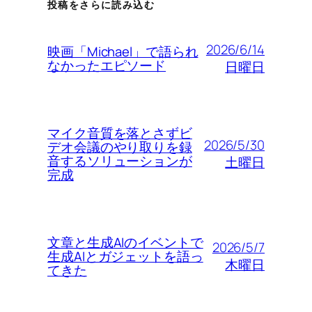
投稿をさらに読み込む
2026/6/14
映画「Michael」で語られ
なかったエピソード
日曜日
マイク音質を落とさずビ
2026/5/30
デオ会議のやり取りを録
音するソリューションが
土曜日
完成
文章と生成AIのイベントで
2026/5/7
生成AIとガジェットを語っ
木曜日
てきた