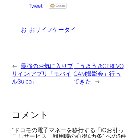
Tweet
お
おサイフケータイ
←
最強のお気に入りプ
「うきうきCEREVO
リインiアプリ「モバイ
CAM撮影会」行っ
ルSuica」
てきた
→
コメント
“ドコモの電子マネーを移行する「iCお引っ
こしサービス」利用時の心得4カ条” への3件