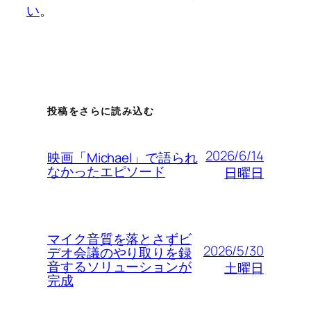
い
。
投稿をさらに読み込む
2026/6/14
映画「Michael」で語られ
なかったエピソード
日曜日
マイク音質を落とさずビ
2026/5/30
デオ会議のやり取りを録
音するソリューションが
土曜日
完成