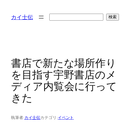
検
カイ士伝
検索
索
書店で新たな場所作り
を目指す宇野書店のメ
ディア内覧会に行って
きた
執筆者:
カイ士伝
カテゴリ:
イベント