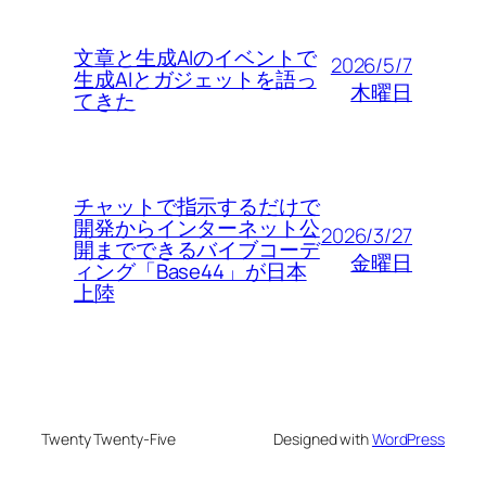
文章と生成AIのイベントで
2026/5/7
生成AIとガジェットを語っ
木曜日
てきた
チャットで指示するだけで
開発からインターネット公
2026/3/27
開までできるバイブコーデ
金曜日
ィング「Base44」が日本
上陸
Twenty Twenty-Five
Designed with
WordPress