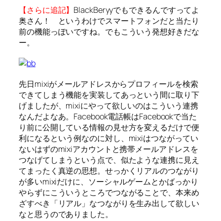
【さらに追記】
BlackBeryyでもできるんですってよ
奥さん！ というわけでスマートフォンだと当たり
前の機能っぽいですね。でもこういう発想好きだな
ー。
先日mixiがメールアドレスからプロフィールを検索
できてしまう機能を実装してあっという間に取り下
げましたが、mixiにやって欲しいのはこういう連携
なんだよなあ。Facebook電話帳はFacebookで当た
り前に公開している情報の見せ方を変えるだけで便
利になるという例なのに対し、mixiはつながってい
ないはずのmixiアカウントと携帯メールアドレスを
つなげてしまうという点で、似たような連携に見え
てまったく真逆の思想。せっかくリアルのつながり
が多いmixiだけに、ソーシャルゲームとかばっかり
やらずにこういうところでつながることで、本来め
ざすべき「リアル」なつながりを生み出して欲しい
なと思うのでありました。