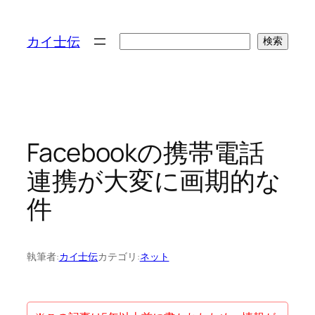
検
カイ士伝
検索
索
Facebookの携帯電話
連携が大変に画期的な
件
執筆者:
カイ士伝
カテゴリ:
ネット