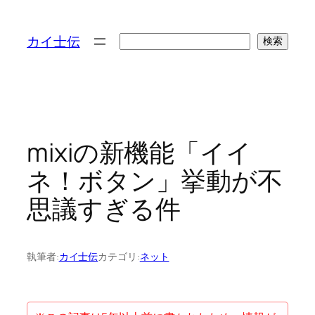
検
カイ士伝
検索
索
mixiの新機能「イイ
ネ！ボタン」挙動が不
思議すぎる件
執筆者:
カイ士伝
カテゴリ:
ネット