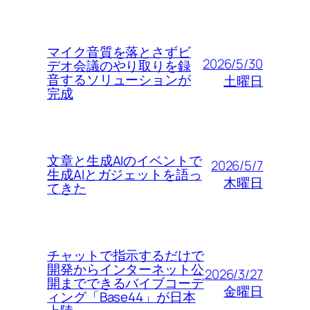
マイク音質を落とさずビ
2026/5/30
デオ会議のやり取りを録
音するソリューションが
土曜日
完成
文章と生成AIのイベントで
2026/5/7
生成AIとガジェットを語っ
木曜日
てきた
チャットで指示するだけで
開発からインターネット公
2026/3/27
開までできるバイブコーデ
金曜日
ィング「Base44」が日本