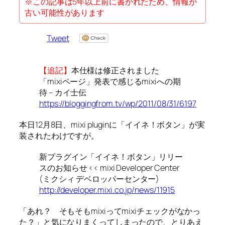
※この記事は5年以上前に書かれたため、情報が
古い可能性があります
Tweet
【追記】
本仕様は修正されました
「mixiページ」発表で感じるmixiへの期
待 – カイ士伝
https://bloggingfrom.tv/wp/2011/08/31/6197
本日12月8日、mixi pluginに「イイネ！ボタン」が実
装されたわけですが。
新プラグイン「イイネ！ボタン」リリー
スのお知らせ << mixi Developer Center
(ミクシィ デベロッパーセンター)
http://developer.mixi.co.jp/news/11915
「あれ？ そもそもmixiってmixiチェックがなかっ
た？」と気になりまくってしまったので、とりあえ