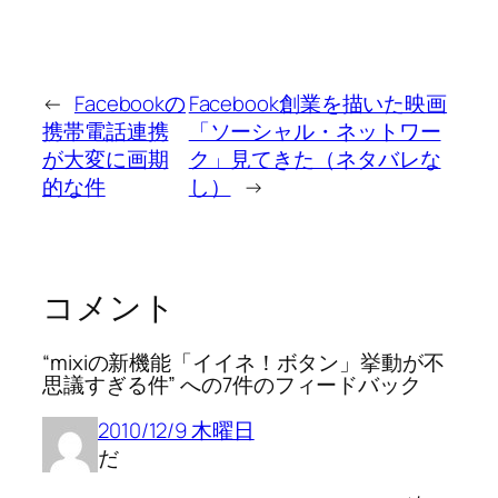
←
Facebookの
Facebook創業を描いた映画
携帯電話連携
「ソーシャル・ネットワー
が大変に画期
ク」見てきた（ネタバレな
的な件
し）
→
コメント
“mixiの新機能「イイネ！ボタン」挙動が不
思議すぎる件” への7件のフィードバック
2010/12/9 木曜日
だ