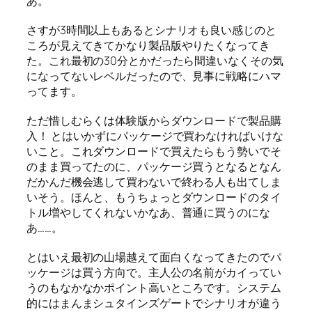
あ。
さすが3時間以上もあるとシナリオも良い感じのと
ころが見えてきてかなり製品版やりたくなってき
た。これ最初の30分とかだったら間違いなくその気
になってないレベルだったので、見事に戦略にハマ
ってます。
ただ惜しむらくは体験版からダウンロードで製品購
入！ とはいかずにパッケージで買わなければいけな
いこと。これダウンロードで買えたらもう勢いでそ
のまま買ってたのに、パッケージ買うとなるとなん
だかんだ機会逃して買わないで終わる人も出てしま
いそう。ほんと、もうちょっとダウンロードのタイ
トル増やしてくれないかなあ、普通に買うのにな
あ……。
とはいえ最初の山場越えて面白くなってきたのでパ
ッケージは買う方向で。主人公の名前がカイってい
うのもなかなかポイント高いところです。システム
的にはまんまシュタインズゲートでシナリオが違う