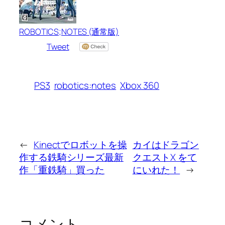
ROBOTICS;NOTES (通常版)
Tweet
PS3
robotics:notes
Xbox 360
←
Kinectでロボットを操
カイはドラゴン
作する鉄騎シリーズ最新
クエストX をて
作「重鉄騎」買った
にいれた！
→
コメント