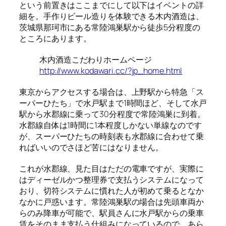
という前置きはここまでにして以下はイベントの詳
細を。手作りビール造りを体験できる木内酒造は、
茨城県那珂市にある常陸鴻巣駅から徒歩5分程度の
ところにあります。
木内酒造こだわりホームページ
http://www.kodawari.cc/?jp_home.html
東京からアクセスする場合は、上野駅から特急「ス
ーパーひたち」で水戸駅まで1時間ほど、そして水戸
駅から水郡線に乗って30分程度で常陸鴻巣に到着。
水郡線自体は1時間に1本程度しかない単線なのです
が、スーパーひたちの時刻表も水郡線に合わせて乗
ればいいのでさほど苦にはなりません。
これが水郡線、見た目はただの電車ですが、実際に
はディーゼルかつ整理券で支払うシステムになって
おり、切符システムに慣れた人が初めて乗るとなか
なかに戸惑います。常陸鴻巣駅の場合は先頭車両か
らのみ降車が可能で、駅員さんに水戸駅からの乗車
賃をそのまま支払う仕組みになっているので、あら