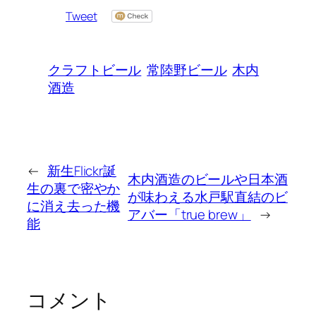
Tweet
クラフトビール
常陸野ビール
木内
酒造
←
新生Flickr誕
木内酒造のビールや日本酒
生の裏で密やか
が味わえる水戸駅直結のビ
に消え去った機
アバー「true brew」
→
能
コメント