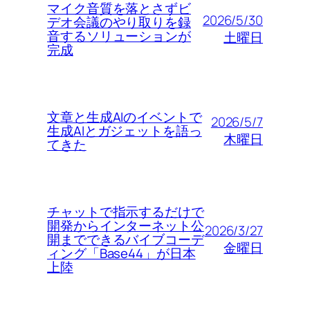
マイク音質を落とさずビ
2026/5/30
デオ会議のやり取りを録
音するソリューションが
土曜日
完成
文章と生成AIのイベントで
2026/5/7
生成AIとガジェットを語っ
木曜日
てきた
チャットで指示するだけで
開発からインターネット公
2026/3/27
開までできるバイブコーデ
金曜日
ィング「Base44」が日本
上陸