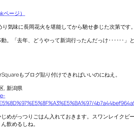
okページ）
めり気味に長岡花火を堪能してから馳せ参じた次第です
動。「去年、どうやって新潟行ったんだっけ･･････
Squareもブログ貼り付けできればいいのにねえ。
央区, 新潟県
fe-
%8D%97%E5%8F%A3%E5%BA%97/4b7a44bef964a52
かじめがっつりごはん入れておきます。スワンレイクビ
さん飲めるしね。