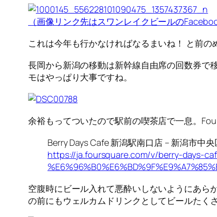
（画像リンク先はスワンレイクビールのFacebo
これは今年も行かなければなるまいね！ と前の
長岡から新潟の移動は新幹線自由席の回数券で移
モはやっぱり大事ですね。
余裕もってついたので駅前の喫茶店で一息。Four
Berry Days Cafe 新潟駅南口店 – 新潟市中
https://ja.foursquare.com/v/berry-days-ca
%E6%96%B0%E6%BD%9F%E9%A7%85%E5
空腹時にビール入れて悪酔いしないようにあら
の前にもウェルカムドリンクとしてビールたく