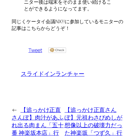
ニター後は端末をそのまま使い続けるこ
とができるようになってます。
同じくケータイ会議NX!!に参加しているモニターの
記事はこちらからどうぞ！
Tweet
スライドインランチャー
←
【追っかけ正直
【追っかけ正直さん
さんぽ】肉汁があふ
ぽ】元祖わさびめしが
れ出る肉まん「五十
想像以上の破壊力だっ
番 神楽坂本店」行
た神楽坂「つず久」行