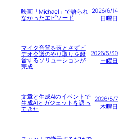
2026/6/14
映画「Michael」で語られ
なかったエピソード
日曜日
マイク音質を落とさずビ
2026/5/30
デオ会議のやり取りを録
音するソリューションが
土曜日
完成
文章と生成AIのイベントで
2026/5/7
生成AIとガジェットを語っ
木曜日
てきた