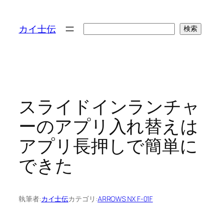
検
カイ士伝
検索
索
スライドインランチャ
ーのアプリ入れ替えは
アプリ長押しで簡単に
できた
執筆者:
カイ士伝
カテゴリ:
ARROWS NX F-01F