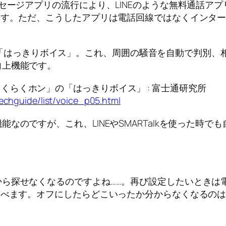
ジアプリの流行により、LINEのような無料通話アプリや、S
ます。ただ、こうしたアプリは電話回線ではなくインタ
-01Fの「はっきりボイス」。これ、周囲の騒音を自動で判
向上機能です。
くらくホン」の「はっきりボイス」 : 富士通研究所
techguide/list/voice_p05.html
なのですが、これ、LINEやSMARTalkを使った時
ら探せなくなるのですよね……。再び設定したいときは
選べます。オフにしたらどこいったか分からなくなるの