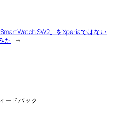
rtWatch SW2」をXperiaではない
てみた
→
のフィードバック