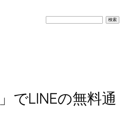
検
検索
索
ス」でLINEの無料通