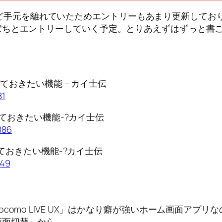
が2週間ほど手元を離れていたためエントリーもあまり更新し
ぼちとエントリーしていく予定。とりあえずはずっと書
定しておきたい機能 – カイ士伝
81
定しておきたい機能-?カイ士伝
886
定しておきたい機能-?カイ士伝
549
omo LIVE UX」はかなり癖が強いホーム画面アプリ
画面切替」から。