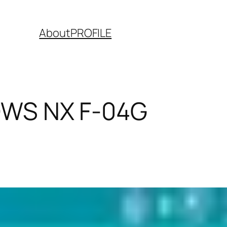
About
PROFILE
WS NX F-04G