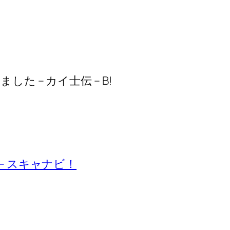
ました – カイ士伝 – B!
– スキャナビ！