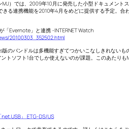
では、2009年10月に発売した小型ドキュメントスキャナー
できる連携機能を2010年4月をめどに提供する予定。合わせて
vernote」と連携 -INTERNET Watch
/news/20100303_352502.html
ows版のバンドルは多機能すぎてつかいこなしきれない
ントソフト1台でしか使えないのが課題。このあたりも
.USB」 ETG-DS/US