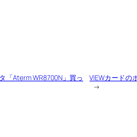
タ「Aterm WR8700N」買っ
VIEWカード
→