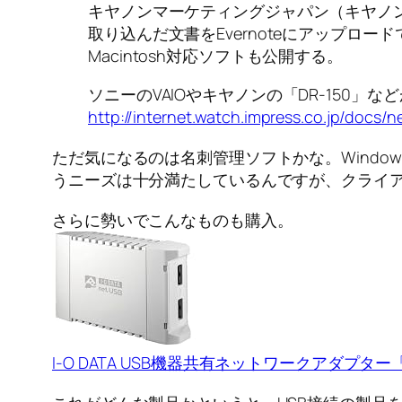
キヤノンマーケティングジャパン（キヤノンMJ）
取り込んだ文書をEvernoteにアップロード
Macintosh対応ソフトも公開する。
ソニーのVAIOやキヤノンの「DR-150」などが「E
http://internet.watch.impress.co.jp/docs
ただ気になるのは名刺管理ソフトかな。Wind
うニーズは十分満たしているんですが、クライア
さらに勢いでこんなものも購入。
I-O DATA USB機器共有ネットワークアダプター「net