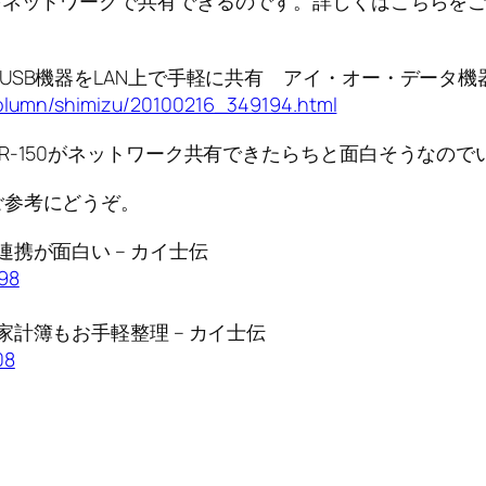
をネットワークで共有できるのです。詳しくはこちらを
B機器をLAN上で手軽に共有 アイ・オー・データ機器「ETG-D
/column/shimizu/20100216_349194.html
R-150がネットワーク共有できたらちと面白そうなの
ご参考にどうぞ。
連携が面白い – カイ士伝
998
家計簿もお手軽整理 – カイ士伝
08