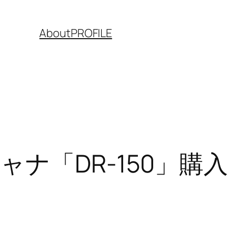
About
PROFILE
ナ「DR-150」購