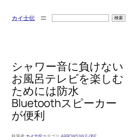
検
カイ士伝
検索
索
シャワー音に負けない
お風呂テレビを楽しむ
ためには防水
Bluetoothスピーカー
が便利
執筆者:
カイ士伝
カテゴリ:
ARROWS NX F-06E