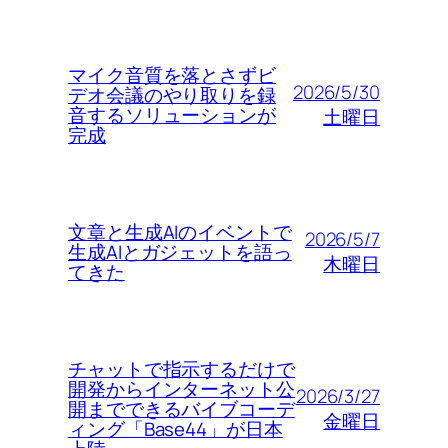
マイク音質を落とさずビ
2026/5/30
デオ会議のやり取りを録
音するソリューションが
土曜日
完成
文章と生成AIのイベントで
2026/5/7
生成AIとガジェットを語っ
木曜日
てきた
チャットで指示するだけで
開発からインターネット公
2026/3/27
開までできるバイブコーデ
金曜日
ィング「Base44」が日本