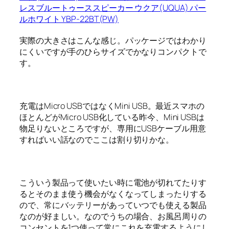
レスブルートゥーススピーカー ウクア(UQUA) パー
ルホワイト YBP-22BT(PW)
実際の大きさはこんな感じ。パッケージではわかり
にくいですが手のひらサイズでかなりコンパクトで
す。
充電はMicro USBではなくMini USB。最近スマホの
ほとんどがMicro USB化している昨今、Mini USBは
物足りないところですが、専用にUSBケーブル用意
すればいい話なのでここは割り切りかな。
こういう製品って使いたい時に電池が切れてたりす
るとそのまま使う機会がなくなってしまったりする
ので、常にバッテリーがあっていつでも使える製品
なのが好ましい。なのでうちの場合、お風呂周りの
コンセントを1つ使って常にこれを充電するようにし