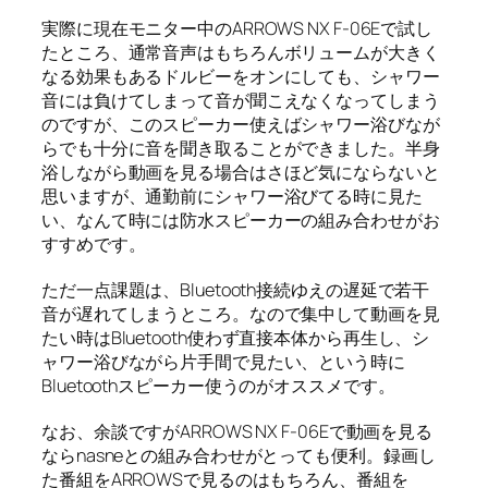
実際に現在モニター中のARROWS NX F-06Eで試し
たところ、通常音声はもちろんボリュームが大きく
なる効果もあるドルビーをオンにしても、シャワー
音には負けてしまって音が聞こえなくなってしまう
のですが、このスピーカー使えばシャワー浴びなが
らでも十分に音を聞き取ることができました。半身
浴しながら動画を見る場合はさほど気にならないと
思いますが、通勤前にシャワー浴びてる時に見た
い、なんて時には防水スピーカーの組み合わせがお
すすめです。
ただ一点課題は、Bluetooth接続ゆえの遅延で若干
音が遅れてしまうところ。なので集中して動画を見
たい時はBluetooth使わず直接本体から再生し、シ
ャワー浴びながら片手間で見たい、という時に
Bluetoothスピーカー使うのがオススメです。
なお、余談ですがARROWS NX F-06Eで動画を見る
ならnasneとの組み合わせがとっても便利。録画し
た番組をARROWSで見るのはもちろん、番組を