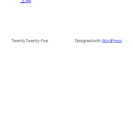
上陸
Twenty Twenty-Five
Designed with
WordPress