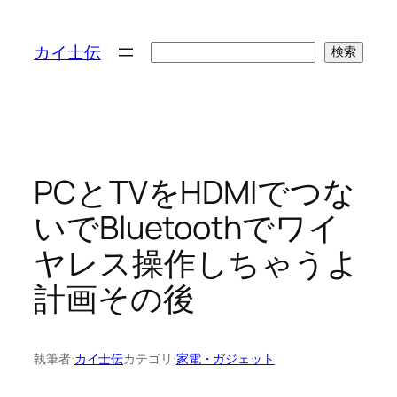
検
カイ士伝
検索
索
PCとTVをHDMIでつな
いでBluetoothでワイ
ヤレス操作しちゃうよ
計画その後
執筆者:
カイ士伝
カテゴリ:
家電・ガジェット