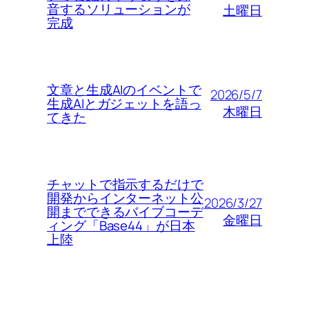
音するソリューションが
土曜日
完成
文章と生成AIのイベントで
2026/5/7
生成AIとガジェットを語っ
木曜日
てきた
チャットで指示するだけで
開発からインターネット公
2026/3/27
開までできるバイブコーデ
金曜日
ィング「Base44」が日本
上陸