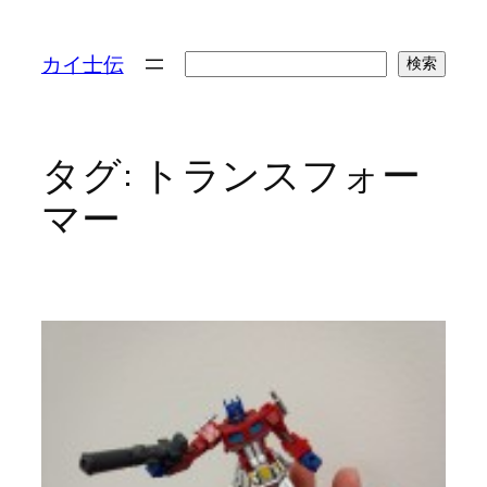
検
カイ士伝
検索
索
タグ:
トランスフォー
マー