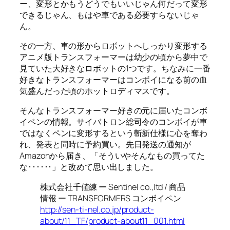
ー、変形とかもうどうでもいいじゃん何だって変形
できるじゃん、もはや車である必要すらないじゃ
ん。
その一方、車の形からロボットへしっかり変形する
アニメ版トランスフォーマーは幼少の頃から夢中で
見ていた大好きなロボットの1つです。ちなみに一番
好きなトランスフォーマーはコンボイになる前の血
気盛んだった頃のホットロディマスです。
そんなトランスフォーマー好きの元に届いたコンボ
イペンの情報。サイバトロン総司令のコンボイが車
ではなくペンに変形するという斬新仕様に心を奪わ
れ、発表と同時に予約買い。先日発送の通知が
Amazonから届き、「そういやそんなもの買ってた
な･･････」と改めて思い出しました。
株式会社千値練 ー Sentinel co.,ltd / 商品
情報 ー TRANSFORMERS コンボイペン
http://sen-ti-nel.co.jp/product-
about/11_TF/product-about11_001.html