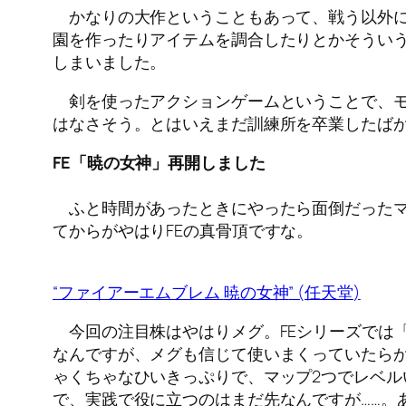
かなりの大作ということもあって、戦う以外に
園を作ったりアイテムを調合したりとかそうい
しまいました。
剣を使ったアクションゲームということで、モ
はなさそう。とはいえまだ訓練所を卒業したば
FE
「暁の女神」再開しました
ふと時間があったときにやったら面倒だったマ
てからがやはりFEの真骨頂ですな。
“
ファイアーエムブレム
暁の女神
” (
任天堂
)
今回の注目株はやはりメグ。FEシリーズでは
なんですが、メグも信じて使いまくっていたらか
ゃくちゃなひいきっぷりで、マップ2つでレベル
で、実践で役に立つのはまだ先なんですが……。