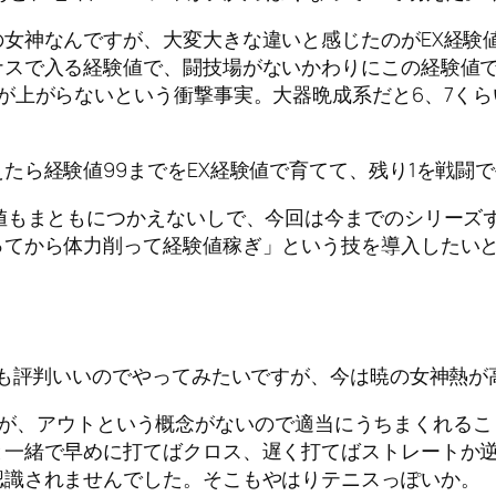
神なんですが、大変大きな違いと感じたのがEX経験値
スで入る経験値で、闘技場がないかわりにこの経験値で
が上がらないという衝撃事実。大器晩成系だと6、7くら
たら経験値99までをEX経験値で育てて、残り1を戦
値もまともにつかえないしで、今回は今までのシリーズず
てから体力削って経験値稼ぎ」という技を導入したいと
Cも評判いいのでやってみたいですが、今は暁の女神熱が
緒ですが、アウトという概念がないので適当にうちまくれ
と一緒で早めに打てばクロス、遅く打てばストレートか
認識されませんでした。そこもやはりテニスっぽいか。