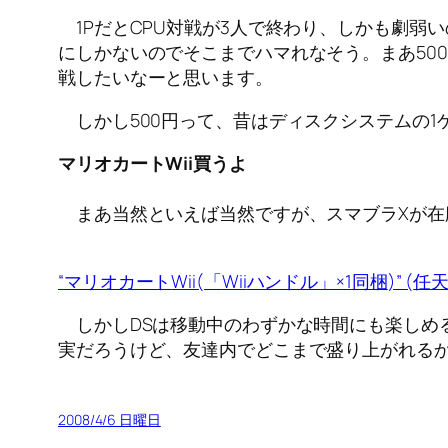
1PだとCPU対戦が3人で終わり、しかも劇弱
にしかないのでそこまでハマれなそう。まあ500
戦したいなーと思います。
しかし500円って、昔はディスクシステムの1
マリオカート
Wii
買うよ
まあ当然といえば当然ですが、スマブラXが在
“
マリオカート
Wii(
「
Wii
ハンドル」
×1
同梱
)” (
任
しかしDSは移動中のわずかな時間にも楽しめる
実だろうけど、友達内でどこまで盛り上がれる
2008/4/6 日曜日