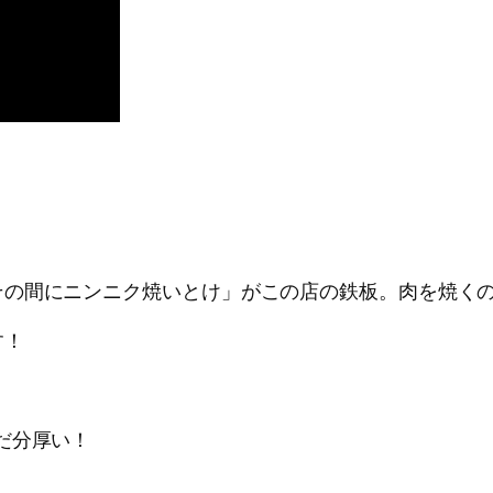
その間にニンニク焼いとけ」がこの店の鉄板。肉を焼く
す！
だ分厚い！