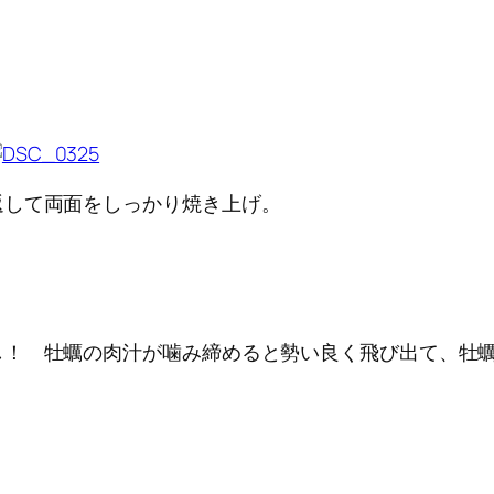
返して両面をしっかり焼き上げ。
し！ 牡蠣の肉汁が噛み締めると勢い良く飛び出て、牡
！