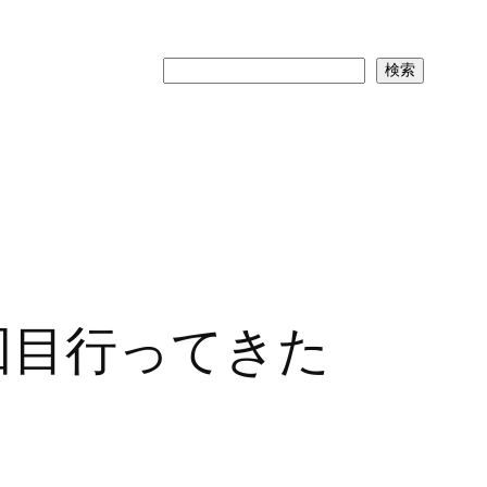
検
検索
索
回目行ってきた