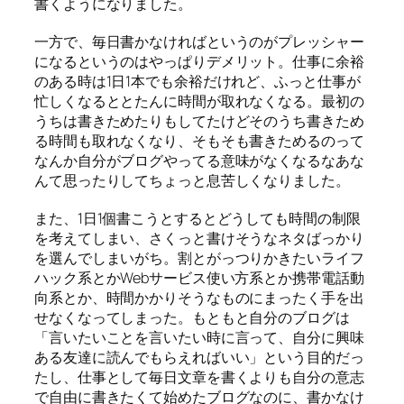
書くようになりました。
一方で、毎日書かなければというのがプレッシャー
になるというのはやっぱりデメリット。仕事に余裕
のある時は1日1本でも余裕だけれど、ふっと仕事が
忙しくなるととたんに時間が取れなくなる。最初の
うちは書きためたりもしてたけどそのうち書きため
る時間も取れなくなり、そもそも書きためるのって
なんか自分がブログやってる意味がなくなるなあな
んて思ったりしてちょっと息苦しくなりました。
また、1日1個書こうとするとどうしても時間の制限
を考えてしまい、さくっと書けそうなネタばっかり
を選んでしまいがち。割とがっつりかきたいライフ
ハック系とかWebサービス使い方系とか携帯電話動
向系とか、時間かかりそうなものにまったく手を出
せなくなってしまった。もともと自分のブログは
「言いたいことを言いたい時に言って、自分に興味
ある友達に読んでもらえればいい」という目的だっ
たし、仕事として毎日文章を書くよりも自分の意志
で自由に書きたくて始めたブログなのに、書かなけ