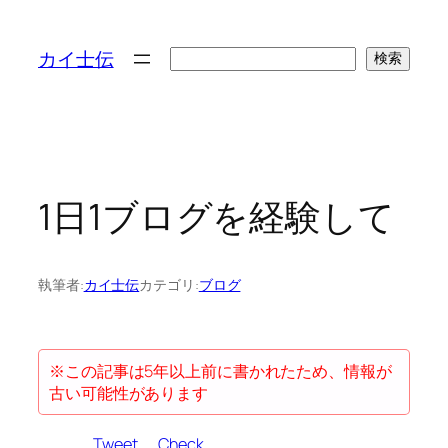
検
カイ士伝
検索
索
1日1ブログを経験して
執筆者:
カイ士伝
カテゴリ:
ブログ
※この記事は5年以上前に書かれたため、情報が
古い可能性があります
Tweet
Check