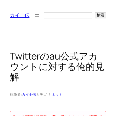
検
カイ士伝
検索
索
Twitterのau公式アカ
ウントに対する俺的見
解
執筆者:
カイ士伝
カテゴリ:
ネット