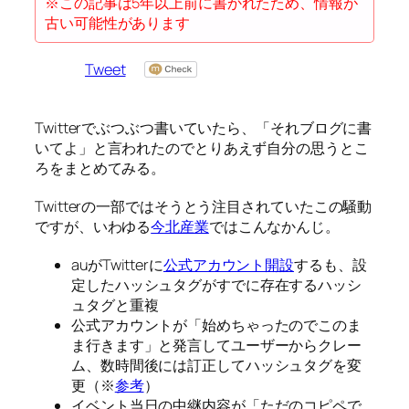
※この記事は5年以上前に書かれたため、情報が
古い可能性があります
Tweet
Twitterでぶつぶつ書いていたら、「それブログに書
いてよ」と言われたのでとりあえず自分の思うとこ
ろをまとめてみる。
Twitterの一部ではそうとう注目されていたこの騒動
ですが、いわゆる
今北産業
ではこんなかんじ。
auがTwitterに
公式アカウント開設
するも、設
定したハッシュタグがすでに存在するハッシ
ュタグと重複
公式アカウントが「始めちゃったのでこのま
ま行きます」と発言してユーザーからクレー
ム、数時間後には訂正してハッシュタグを変
更（※
参考
）
イベント当日の中継内容が「ただのコピペで