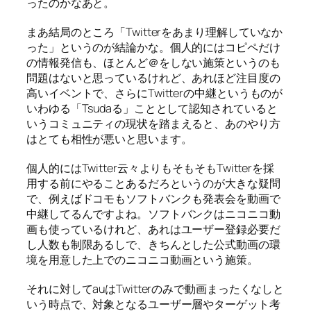
ったのかなあと。
まあ結局のところ「Twitterをあまり理解していなか
った」というのが結論かな。個人的にはコピペだけ
の情報発信も、ほとんど＠をしない施策というのも
問題はないと思っているけれど、あれほど注目度の
高いイベントで、さらにTwitterの中継というものが
いわゆる「Tsudaる」こととして認知されていると
いうコミュニティの現状を踏まえると、あのやり方
はとても相性が悪いと思います。
個人的にはTwitter云々よりもそもそもTwitterを採
用する前にやることあるだろというのが大きな疑問
で、例えばドコモもソフトバンクも発表会を動画で
中継してるんですよね。ソフトバンクはニコニコ動
画も使っているけれど、あれはユーザー登録必要だ
し人数も制限あるしで、きちんとした公式動画の環
境を用意した上でのニコニコ動画という施策。
それに対してauはTwitterのみで動画まったくなしと
いう時点で、対象となるユーザー層やターゲット考