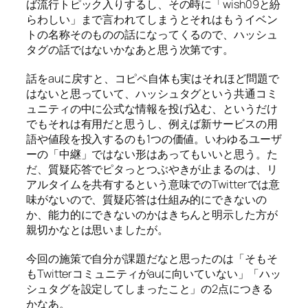
ば流行トピック入りするし、その時に「wish09と紛
らわしい」まで言われてしまうとそれはもうイベン
トの名称そのものの話になってくるので、ハッシュ
タグの話ではないかなあと思う次第です。
話をauに戻すと、コピペ自体も実はそれほど問題で
はないと思っていて、ハッシュタグという共通コミ
ュニティの中に公式な情報を投げ込む、というだけ
でもそれは有用だと思うし、例えば新サービスの用
語や値段を投入するのも1つの価値。いわゆるユーザ
ーの「中継」ではない形はあってもいいと思う。た
だ、質疑応答でピタっとつぶやきが止まるのは、リ
アルタイムを共有するという意味でのTwitterでは意
味がないので、質疑応答は仕組み的にできないの
か、能力的にできないのかはきちんと明示した方が
親切かなとは思いましたが。
今回の施策で自分が課題だなと思ったのは「そもそ
もTwitterコミュニティがauに向いていない」「ハッ
シュタグを設定してしまったこと」の2点につきる
かなあ。