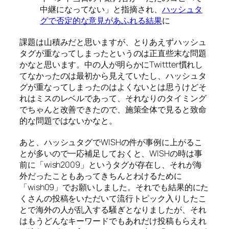
中継になってない」と指摘され、
ハッシュタ
グで否定的な意見があふれる結果
に
課題は山積みだと思いますが、とりあえずハッシュ
タグが重なってしまったというのは正直些末な問題
かなと思います。中の人が明らかにTwittter慣れし
てなかったのは最初から見えていたし、ハッシュタ
グが重なってしまったのはよくないとは思うけどそ
れはミスのレベルであって、それなりのタイミング
でちゃんと改善できたので、施策全体で見ると致命
的な問題ではないかなと。
あと、ハッシュタグでWISHの件が事例に上がるこ
とが多いので一応補足しておくと、WISHの時は事
前に「wish2009」というタグが存在し、それが海
外だったこともあってきちんとわけるために
「wish09」でお願いしました。それでも結果的にた
くさんの投稿をいただいて流行トピック入りしたこ
とで海外の人が乱入する騒ぎとなりましたが、それ
はもうどんなキーワードでもあれだけ投稿もらえれ