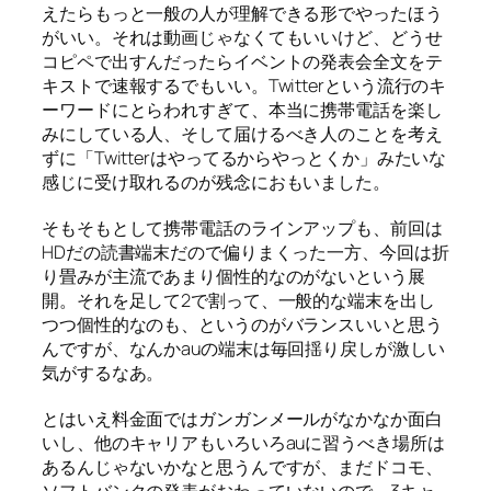
えたらもっと一般の人が理解できる形でやったほう
がいい。それは動画じゃなくてもいいけど、どうせ
コピペで出すんだったらイベントの発表会全文をテ
キストで速報するでもいい。Twitterという流行のキ
ーワードにとらわれすぎて、本当に携帯電話を楽し
みにしている人、そして届けるべき人のことを考え
ずに「Twitterはやってるからやっとくか」みたいな
感じに受け取れるのが残念におもいました。
そもそもとして携帯電話のラインアップも、前回は
HDだの読書端末だので偏りまくった一方、今回は折
り畳みが主流であまり個性的なのがないという展
開。それを足して2で割って、一般的な端末を出し
つつ個性的なのも、というのがバランスいいと思う
んですが、なんかauの端末は毎回揺り戻しが激しい
気がするなあ。
とはいえ料金面ではガンガンメールがなかなか面白
いし、他のキャリアもいろいろauに習うべき場所は
あるんじゃないかなと思うんですが、まだドコモ、