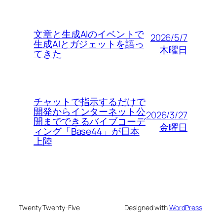
文章と生成AIのイベントで
2026/5/7
生成AIとガジェットを語っ
木曜日
てきた
チャットで指示するだけで
開発からインターネット公
2026/3/27
開までできるバイブコーデ
金曜日
ィング「Base44」が日本
上陸
Twenty Twenty-Five
Designed with
WordPress