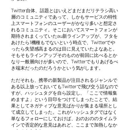
Twitter自体、話題とはいえどまだまだリテラシ高い
層のコミュニティであって、しかもサービスの特性
上スマートフォンのユーザーがかなり多いと想定さ
れるコミュニティ。そこにおいてスマートフォンが
期待されまくっていたau新ラインアップが、フタを
あけたら1機種もでないという時点で、Twitterでや
ったら失望感高まるのは目に見えていたよなあと。
そもそもラインアップそのものが前回に比べるとか
なり一般層向けが多いので、Twitterでもりあげるべ
き端末だったのだろうかという気がします。
ただそれも、携帯の新製品が注目されるジャンルで
ある以上放っておいてもTwitterで飛び交う話なので
すが、ハッシュタグを自ら設定し、「ここで情報集
めますよ」という目印をつけてしまったことで、結
果としてネガティブな意見ばかりが集まる場所とし
て成立してしまった。これがハッシュタグではなく
単なるフォローにしておけば、おのおののタイムラ
インで否定的な意見はあれど、ここまで加熱しなか