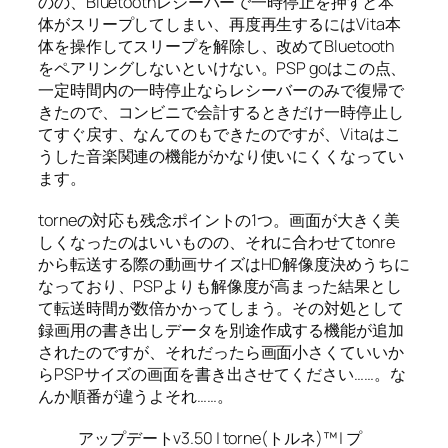
のの、Bluetoothレシーバーで一時停止を押すと本
体がスリープしてしまい、再度再生するにはVita本
体を操作してスリープを解除し、改めてBluetooth
をペアリングしないといけない。PSP goはこの点、
一定時間内の一時停止ならレシーバーのみで復帰で
きたので、コンビニで会計するときだけ一時停止し
てすぐ戻す、なんてのもできたのですが、Vitaはこ
うした音楽関連の機能がかなり使いにくくなってい
ます。
torneの対応も残念ポイントの1つ。画面が大きく美
しくなったのはいいものの、それに合わせてtonre
から転送する際の動画サイズはHD解像度決めうちに
なっており、PSPよりも解像度が高まった結果とし
て転送時間が数倍かかってしまう。その対処として
録画用の書き出しデータを別途作成する機能が追加
されたのですが、それだったら画面小さくていいか
らPSPサイズの画面を書き出させてください……。な
んか順番が違うよそれ……。
アップデートv3.50 | torne(トルネ)™ | プ