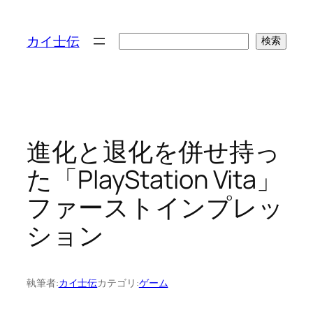
検
カイ士伝
検索
索
進化と退化を併せ持っ
た「PlayStation Vita」
ファーストインプレッ
ション
執筆者:
カイ士伝
カテゴリ:
ゲーム