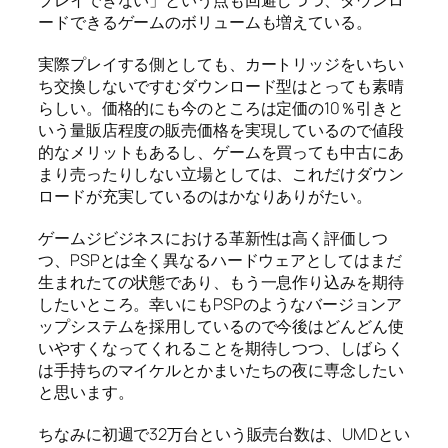
プレイできない」という点も回避しつつ、ダウンロ
ードできるゲームのボリュームも増えている。
実際プレイする側としても、カートリッジをいちい
ち交換しないですむダウンロード型はとっても素晴
らしい。価格的にも今のところは定価の10％引きと
いう量販店程度の販売価格を実現しているので値段
的なメリットもあるし、ゲームを買っても中古にあ
まり売ったりしない立場としては、これだけダウン
ロードが充実しているのはかなりありがたい。
ゲームジビジネスにおける革新性は高く評価しつ
つ、PSPとは全く異なるハードウェアとしてはまだ
生まれたての状態であり、もう一息作り込みを期待
したいところ。幸いにもPSPのようなバージョンア
ップシステムを採用しているので今後はどんどん使
いやすくなってくれることを期待しつつ、しばらく
は手持ちのマイケルとかまいたちの夜に専念したい
と思います。
ちなみに初週で32万台という販売台数は、UMDとい