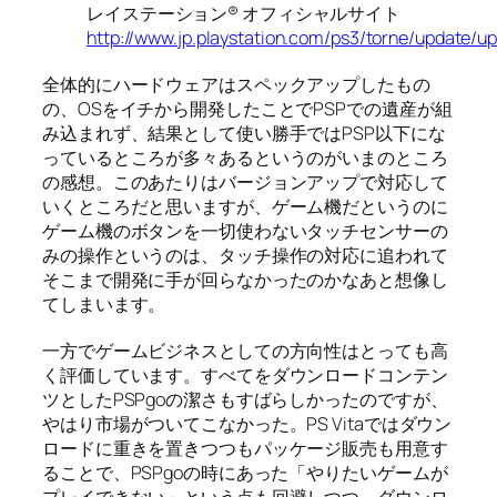
レイステーション® オフィシャルサイト
http://www.jp.playstation.com/ps3/torne/update/
全体的にハードウェアはスペックアップしたもの
の、OSをイチから開発したことでPSPでの遺産が組
み込まれず、結果として使い勝手ではPSP以下にな
っているところが多々あるというのがいまのところ
の感想。このあたりはバージョンアップで対応して
いくところだと思いますが、ゲーム機だというのに
ゲーム機のボタンを一切使わないタッチセンサーの
みの操作というのは、タッチ操作の対応に追われて
そこまで開発に手が回らなかったのかなあと想像し
てしまいます。
一方でゲームビジネスとしての方向性はとっても高
く評価しています。すべてをダウンロードコンテン
ツとしたPSPgoの潔さもすばらしかったのですが、
やはり市場がついてこなかった。PS Vitaではダウン
ロードに重きを置きつつもパッケージ販売も用意す
ることで、PSPgoの時にあった「やりたいゲームが