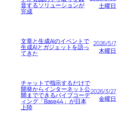
音するソリューションが
土曜日
完成
文章と生成AIのイベントで
2026/5/7
生成AIとガジェットを語っ
木曜日
てきた
チャットで指示するだけで
開発からインターネット公
2026/3/27
開までできるバイブコーデ
金曜日
ィング「Base44」が日本
上陸