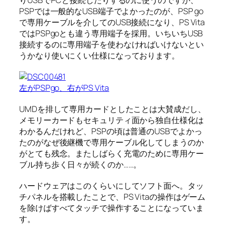
りUSBでPCと接続したりするのに使うのですが、
PSPでは一般的なUSB端子でよかったのが、PSP go
で専用ケーブルを介してのUSB接続になり、PS Vita
ではPSPgoとも違う専用端子を採用。いちいちUSB
接続するのに専用端子を使わなければいけないとい
うかなり使いにくい仕様になっております。
左がPSPgo、右がPS Vita
UMDを排して専用カードとしたことは大賛成だし、
メモリーカードもセキュリティ面から独自仕様化は
わかるんだけれど、PSPの頃は普通のUSBでよかっ
たのがなぜ後継機で専用ケーブル化してしまうのか
がとても残念。またしばらく充電のために専用ケー
ブル持ち歩く日々が続くのか……。
ハードウェアはこのくらいにしてソフト面へ。タッ
チパネルを搭載したことで、PS Vitaの操作はゲーム
を除けばすべてタッチで操作することになっていま
す。