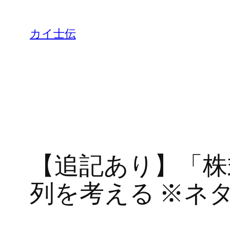
カイ士伝
【追記あり】「株
列を考える ※ネ