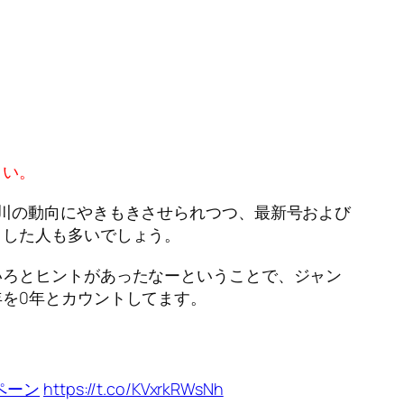
さい。
川の動向にやきもきさせられつつ、最新号および
とした人も多いでしょう。
いろとヒントがあったなーということで、ジャン
を0年とカウントしてます。
ペーン
https://t.co/KVxrkRWsNh