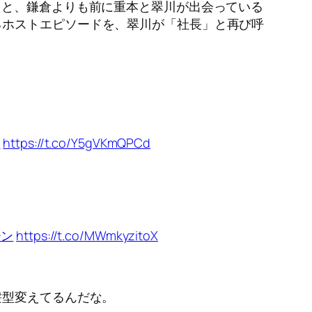
ると、鎌倉よりも前に重本と翠川が出会っている
るホストエピソードを、翠川が「社長」と再び呼
ン
https://t.co/Y5gVKmQPCd
ーン
https://t.co/MWmkyzitoX
髪型変えてるんだな。