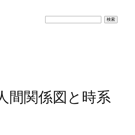
検
検索
索
人間関係図と時系