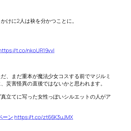
かけに2人は袂を分かつことに。
https://t.co/nkoUR19vvl
ただ、まだ重本が魔法少女コスする前でマジルミ
に、災害怪異の直後ではないかと思われます。
写真立てに写った女性っぽいシルエットの人がア
ペーン
https://t.co/zt66K3uJMX