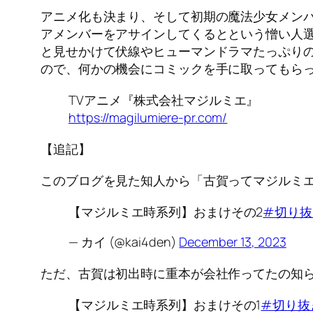
アニメ化も決まり、そして初期の魔法少女メン
アメンバーをアサインしてくるとという憎い人
と見せかけて伏線やヒューマンドラマたっぷり
ので、何かの機会にコミックを手に取ってもら
TVアニメ『株式会社マジルミエ』
https://magilumiere-pr.com/
【追記】
このブログを見た知人から「古賀ってマジルミエ
【マジルミエ時系列】おまけその2
#切り抜
— カイ (@kai4den)
December 13, 2023
ただ、古賀は初出時に重本が会社作ってたの知
【マジルミエ時系列】おまけその1
#切り抜