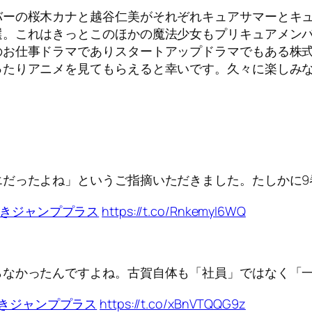
バーの桜木カナと越谷仁美がそれぞれキュアサマーとキ
選。これはきっとこのほかの魔法少女もプリキュアメン
のお仕事ドラマでありスタートアップドラマでもある株
ったりアニメを見てもらえると幸いです。久々に楽しみ
だったよね」というご指摘いただきました。たしかに9
きジャンププラス
https://t.co/RnkemyI6WQ
らなかったんですよね。古賀自体も「社員」ではなく「
きジャンププラス
https://t.co/xBnVTQQG9z